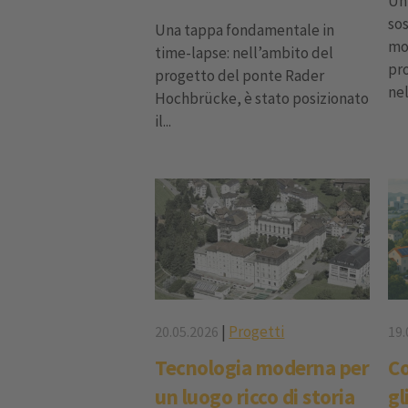
Un 
so
Una tappa fondamentale in
mo
time-lapse: nell’ambito del
pro
progetto del ponte Rader
nel
Hochbrücke, è stato posizionato
il...
|
Progetti
20.05.2026
19.
Tecnologia moderna per
Co
un luogo ricco di storia
gl