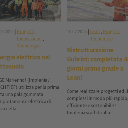
|
Progetti
,
|
Lean
,
Progetti
,
08.2025
10.07.2025
Innovazione
,
Tecnologie
Tecnologie
Ristrutturazione
ergia elettrica nel
Gubrist: completata 4
ttosuolo
giorni prima grazie a
Lean!
GE Marienhof (Implenia /
CHTIEF) utilizza per la prima
Come realizzare progetti edili
lta una pala gommata
complessi in modo più rapido
mpletamente elettrica di
efficiente e sostenibile?
vo nella...
Implenia si affida alla...