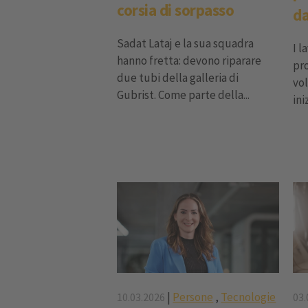
corsia di sorpasso
da
Sadat Lataj e la sua squadra
I l
hanno fretta: devono riparare
pr
due tubi della galleria di
vol
Gubrist. Come parte della...
ini
|
Persone
,
Tecnologie
10.03.2026
03.