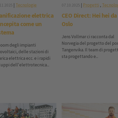
|
Tecnologie
|
Progetti
,
Tecnolo
11.2025
07.10.2025
anificazione elettrica
CEO Direct: Hei hei da
ncepita come un
Oslo
stema
Jens Vollmar ci racconta dal
Norvegia del progetto del po
boom degli impianti
Tangenvika. Il team di proget
ovoltaici, delle stazioni di
sta progettando e...
arica elettrica ecc. e i rapidi
luppi dell'elettrotecnica...