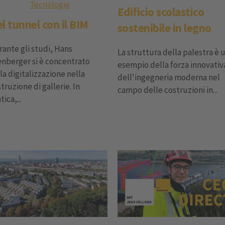
Tecnologie
Edificio scolastico
l tunnel con il BIM
sostenibile in legno
ante gli studi, Hans
La struttura della palestra è 
enberger si è concentrato
esempio della forza innovativ
la digitalizzazione nella
dell'ingegneria moderna nel
truzione di gallerie. In
campo delle costruzioni in...
tica,...