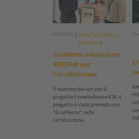
|
Impact
,
Progetti
,
08.09.2025
21.
Tecnologie
Eccellente valutazione
En
BREEAM per
so
Fornebubanen
AR
Il massimo dei voti per il
HO
progetto Fornebubanen K2A: il
vo
progetto è stato premiato con
co
"Eccellente" nella
Vol
certificazione...