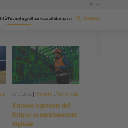
IT
Ricerca
lità
Tecnologie
Sicurezza
Abbonarsi
gie
|
Progetti
,
Tecnologie
17.07.2026
Il nuovo ospedale del
futuro: completamente
digitale