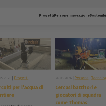
Progetti
Persone
Innovazione
Sostenibi
|
Progetti
|
Persone
,
Tecnolo
05.2026
26.05.2026
rcuiti per l'acqua di
Cercasi battitori e
ntiere
giocatori di squadra
come Thomas