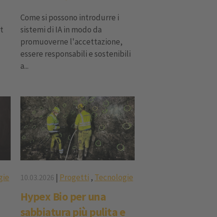
Come si possono introdurre i
t
sistemi di IA in modo da
promuoverne l'accettazione,
essere responsabili e sostenibili
a...
gie
|
Progetti
,
Tecnologie
10.03.2026
Hypex Bio per una
sabbiatura più pulita e