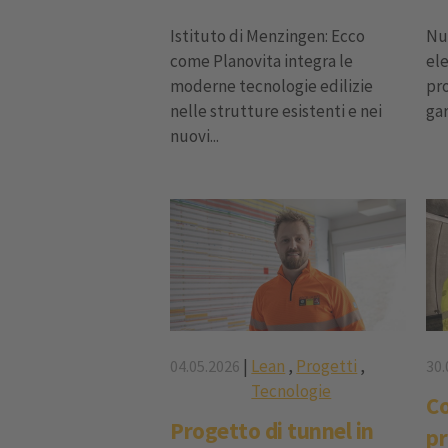
Istituto di Menzingen: Ecco
Nu
come Planovita integra le
ele
moderne tecnologie edilizie
pr
nelle strutture esistenti e nei
gar
nuovi...
|
Lean
,
Progetti
,
04.05.2026
30.
Tecnologie
Co
Progetto di tunnel in
pr