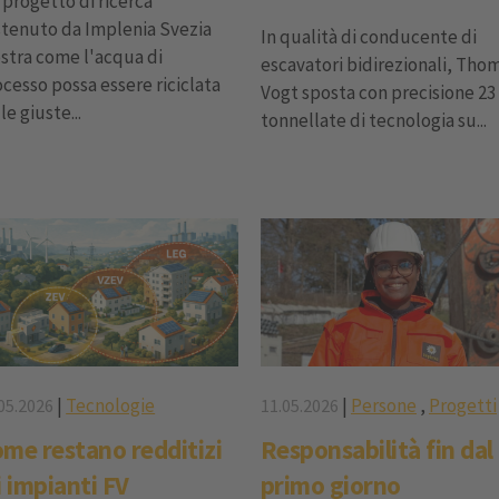
progetto di ricerca
stenuto da Implenia Svezia
In qualità di conducente di
stra come l'acqua di
escavatori bidirezionali, Tho
cesso possa essere riciclata
Vogt sposta con precisione 23
le giuste...
tonnellate di tecnologia su...
|
Tecnologie
|
Persone
,
Progetti
05.2026
11.05.2026
me restano redditizi
Responsabilità fin dal
i impianti FV
primo giorno