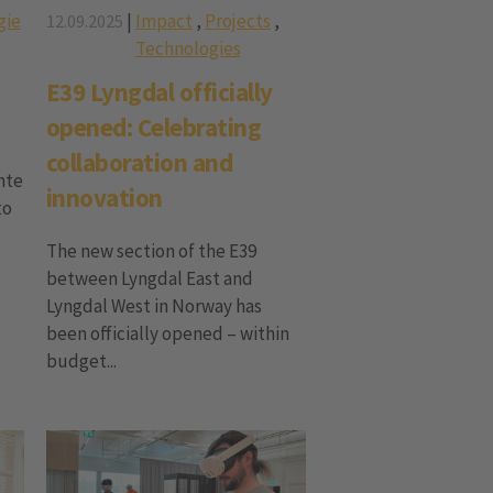
gie
|
Impact
,
Projects
,
12.09.2025
Technologies
E39 Lyngdal officially
opened: Celebrating
collaboration and
nte
innovation
to
The new section of the E39
between Lyngdal East and
Lyngdal West in Norway has
been officially opened – within
budget...