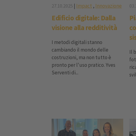
|
Impact
,
Innovazione
27.10.2025
03.
Edificio digitale: Dalla
Pi
visione alla redditività
co
si
I metodi digitali stanno
cambiando il mondo delle
Il 
costruzioni, ma non tutto è
fot
pronto per l'uso pratico. Yves
ric
Serventi di...
svi