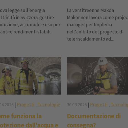
ova legge sull’energia
La ventitreenne Makda
ttricità in Svizzera: gestire
Makonnen lavora come projec
oduzione, accumulo e uso per
manager per Implenia
antire rendimenti stabili.
nell'ambito del progetto di
teleriscaldamento ad...
|
Progetti
,
Tecnologie
|
Progetti
,
Tecnolo
04.2026
30.03.2026
me funziona la
Documentazione di
otezione dall'acqua e
consegna?