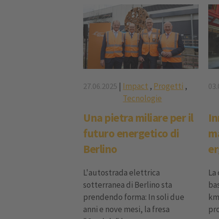
|
Impact
,
Progetti
,
27.06.2025
03.
Tecnologie
Una pietra miliare per il
In
futuro energetico di
ma
Berlino
er
L'autostrada elettrica
La 
sotterranea di Berlino sta
bas
prendendo forma: In soli due
km,
anni e nove mesi, la fresa
pro