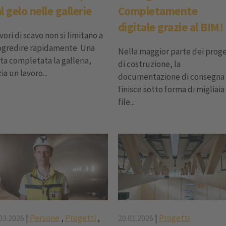
l gelo nelle gallerie
Completamente
digitale grazie al BIM!
avori di scavo non si limitano a
ogredire rapidamente. Una
Nella maggior parte dei proge
ta completata la galleria,
di costruzione, la
zia un lavoro...
documentazione di consegna
finisce sotto forma di migliaia
file...
|
Persone
,
Progetti
,
|
Progetti
03.2026
20.01.2026