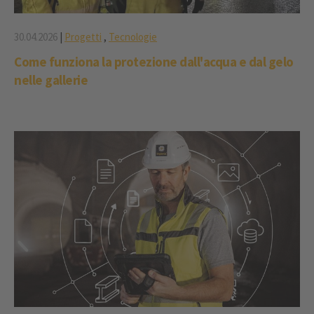
30.04.2026
|
Progetti
,
Tecnologie
Come funziona la protezione dall'acqua e dal gelo
nelle gallerie