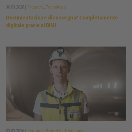
30.03.2026
|
Progetti
,
Tecnologie
Documentazione di consegna? Completamente
digitale grazie al BIM!
03.03.2026
|
Persone
,
Progetti
,
Tecnologie