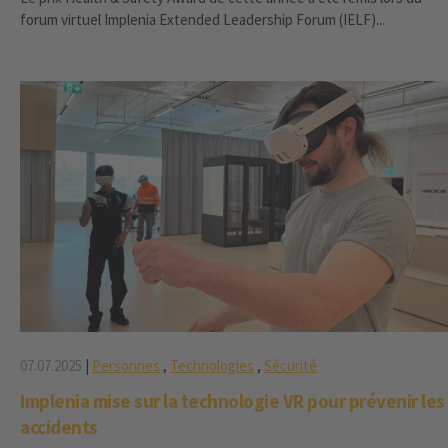
forum virtuel Implenia Extended Leadership Forum (IELF)...
07.07.2025
|
Personnes
,
Technologies
,
Sécurité
Implenia mise sur la technologie VR pour prévenir les
accidents