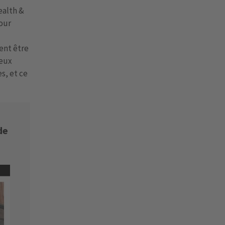
ealth &
our
ent être
deux
s, et ce
de