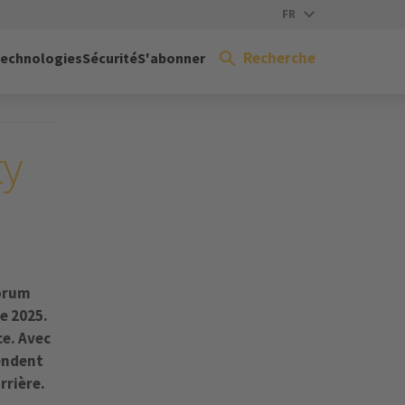
FR
Recherche
echnologies
Sécurité
S'abonner
ty
forum
e 2025.
ce. Avec
rendent
rrière.