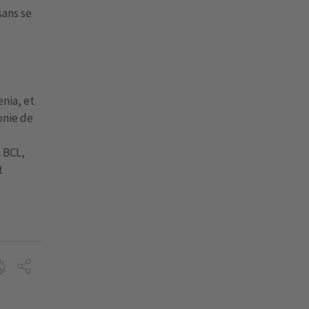
sans se
nia, et
onie de
 BCL,
t