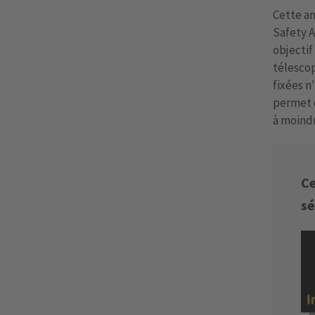
Cette an
Safety A
objectif
télescop
fixées n
permet d
à moindr
Ce
sé