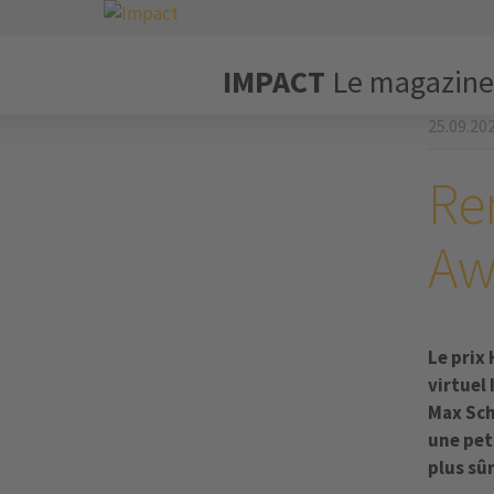
IMPACT
Le magazine
25.09.20
Re
Aw
Le prix
virtuel
Max Sch
une pet
plus sû