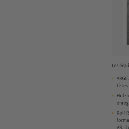
Les équi
ARGE 
têtes 
Holzba
enreg
Rolf R
forma
VR, il