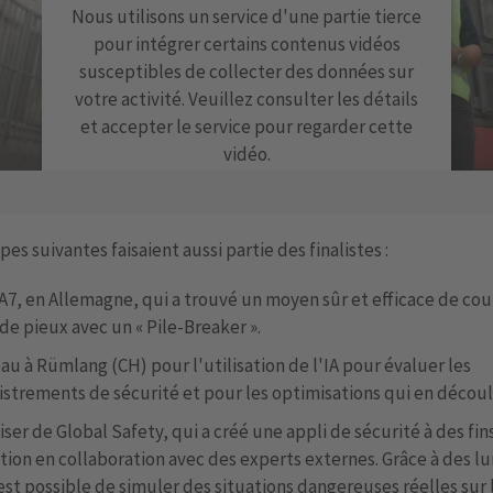
Nous utilisons un service d'une partie tierce
pour intégrer certains contenus vidéos
susceptibles de collecter des données sur
votre activité. Veuillez consulter les détails
et accepter le service pour regarder cette
vidéo.
EN SAVOIR PLUS
pes suivantes faisaient aussi partie des finalistes :
ACCEPTER
A7, en Allemagne, qui a trouvé un moyen sûr et efficace de cou
powered by
Usercentrics Consent Management
de pieux avec un « Pile-Breaker ».
Platform
u à Rümlang (CH) pour l'utilisation de l'IA pour évaluer les
istrements de sécurité et pour les optimisations qui en découl
iser de Global Safety, qui a créé une appli de sécurité à des fin
tion en collaboration avec des experts externes. Grâce à des l
 est possible de simuler des situations dangereuses réelles sur 