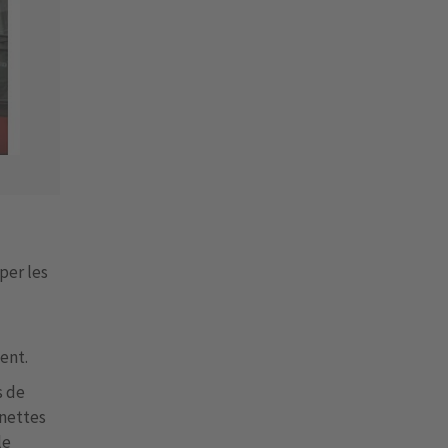
per les
ent.
s de
unettes
le