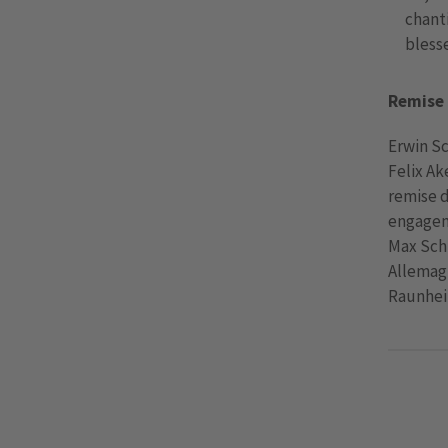
chanti
bless
Remise d
Erwin Sc
Felix Ak
remise d
engagem
Max Schu
Allemagn
Raunhe