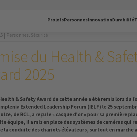
Projets
Personnes
Innovation
Durabilité
T
25
Personnes,
Sécurité
|
mise du Health & Safe
ard 2025
 Health & Safety Award de cette année a été remis lors du 
 Implenia Extended Leadership Forum (IELF) le 25 septembr
ulze, de BCL, a reçu le « casque d'or » pour sa première pla
ite équipe, il a mis en place des systèmes de caméras qui 
re la conduite des chariots élévateurs, surtout en marche a