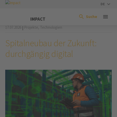
DE
Suche
IMPACT
17.07.2026
Projekte,
Technologien
|
Spitalneubau der Zukunft:
durchgängig digital