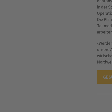
Kantons
in der S
Operati
Die Plan
Teilmode
arbeite
«Werden 
unsere A
wirtscha
Nordwest
GES