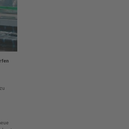
rfen
azu
 neue