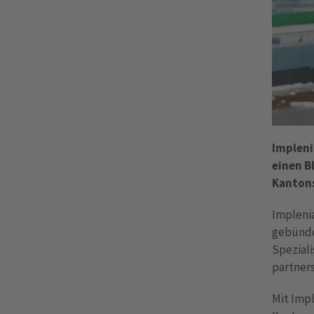
Impleni
einen B
Kantons
Impleni
gebünde
Speziali
partners
Mit Impl