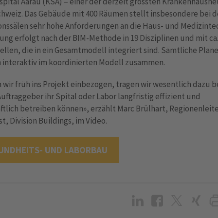
spital Aarau (KSA) – einer der derzeit grössten Krankenhausn
chweiz. Das Gebäude mit 400 Räumen stellt insbesondere bei 
onssälen sehr hohe Anforderungen an die Haus- und Medizinte
ung erfolgt nach der BIM-Methode in 19 Disziplinen und mit ca.
llen, die in ein Gesamtmodell integriert sind. Sämtliche Plane
n interaktiv im koordinierten Modell zusammen.
wir früh ins Projekt einbezogen, tragen wir wesentlich dazu be
uftraggeber ihr Spital oder Labor langfristig effizient und
ftlich betreiben können», erzählt Marc Brülhart, Regionenleit
, Division Buildings, im Video.
UNDHEITS- UND LABORBAU