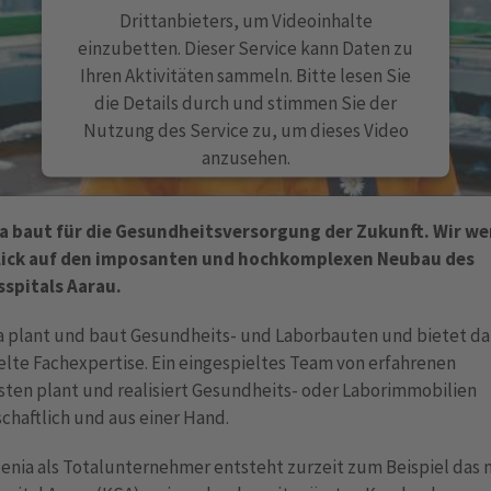
Drittanbieters, um Videoinhalte
einzubetten. Dieser Service kann Daten zu
Ihren Aktivitäten sammeln. Bitte lesen Sie
die Details durch und stimmen Sie der
Nutzung des Service zu, um dieses Video
anzusehen.
MEHR INFORMATIONEN
a baut für die Gesundheitsversorgung der Zukunft. Wir we
lick auf den imposanten und hochkomplexen Neubau des
AKZEPTIEREN
spitals Aarau.
powered by
Usercentrics Consent Management
Platform
a plant und baut Gesundheits- und Laborbauten und bietet d
lte Fachexpertise. Ein eingespieltes Team von erfahrenen
sten plant und realisiert Gesundheits- oder Laborimmobilien
chaftlich und aus einer Hand.
enia als Totalunternehmer entsteht zurzeit zum Beispiel das