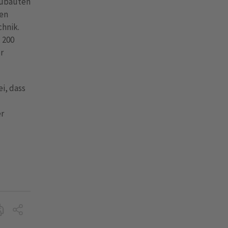
eubauten
den
chnik.
 200
r
i, dass
er