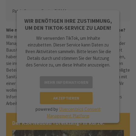
Patric Sommer, Senior BIM Manager
WIR BENÖTIGEN IHRE ZUSTIMMUNG,
UM DEN TIKTOK-SERVICE ZU LADEN!
Wie nimmt man die Gewerke mit auf die BIM2Field-Reise?
Wie immer bei neuen Technologien geht es auch um Change-
Wir verwenden TikTok, um Inhalte
Management. Man hat Unternehmer und Mitarbeitende auf der
einzubetten. Dieser Service kann Daten zu
Baustelle, die jahrelang mit ausgedruckten Plänen gearbeitet
Ihren Aktivitäten sammeln. Bitte lesen Sie die
haben. Das heisst auch: Man muss sie auf den Weg mitnehmen,
Details durch und stimmen Sie der Nutzung
sie involvieren und Hemmschwellen abbauen, indem man allen
des Service zu, um diese Inhalte anzuzeigen.
Beteiligten die neuen Arbeitsprozesse nahebringt. Das beteiligte
Sanitärunternehmen zum Beispiel steckte die Abhängungen mit
MEHR INFORMATIONEN
einer Totalstation per Laser ab. Ihre Schlussfolgerung war: Wir
wollen nicht mehr zurück. Die BIM-Daten seien vom
Informationsgehalt viel besser und erlauben ein effizienteres
AKZEPTIEREN
Arbeiten und erweitern unsere Kompetenzen.
powered by
Usercentrics Consent
Management Platform
Der KSA-Neubau «Dreiklang» in Kürze: