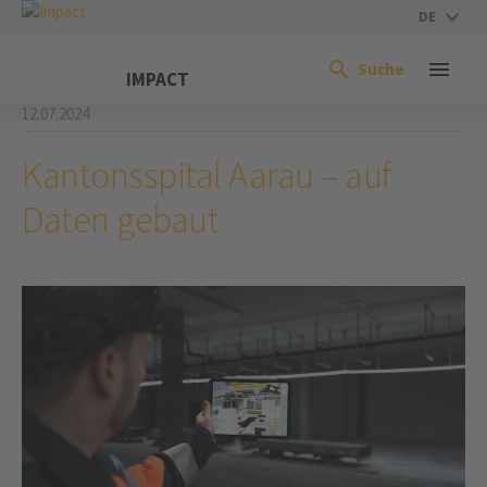
DE
Suche
IMPACT
12.07.2024
Kantonsspital Aarau – auf
Daten gebaut