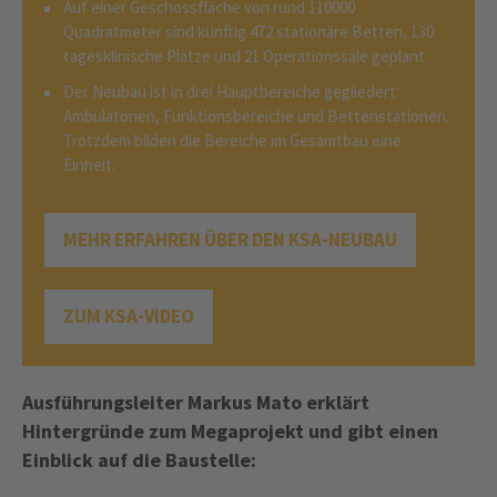
Auf einer Geschossfläche von rund 110000
Quadratmeter sind künftig 472 stationäre Betten, 130
tagesklinische Plätze und 21 Operationssäle geplant.
Der Neubau ist in drei Hauptbereiche gegliedert:
Ambulatorien, Funktionsbereiche und Bettenstationen.
Trotzdem bilden die Bereiche im Gesamtbau eine
Einheit.
MEHR ERFAHREN ÜBER DEN KSA-NEUBAU
ZUM KSA-VIDEO
Ausführungsleiter Markus Mato erklärt
Hintergründe zum Megaprojekt und gibt einen
Einblick auf die Baustelle: