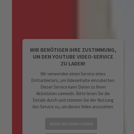
WIR BENÖTIGEN IHRE ZUSTIMMUNG,
UM DEN TIKTOK-SERVICE ZU LADEN!
Wir verwenden TikTok, um Inhalte
einzubetten. Dieser Service kann Daten zu
Ihren Aktivitäten sammeln. Bitte lesen Sie die
WIR BENÖTIGEN IHRE ZUSTIMMUNG,
Details durch und stimmen Sie der Nutzung
UM DEN YOUTUBE VIDEO-SERVICE
des Service zu, um diese Inhalte anzuzeigen.
ZU LADEN!
Wir verwenden einen Service eines
MEHR INFORMATIONEN
Drittanbieters, um Videoinhalte einzubetten.
Dieser Service kann Daten zu Ihren
AKZEPTIEREN
Aktivitäten sammeln. Bitte lesen Sie die
Details durch und stimmen Sie der Nutzung
powered by
Usercentrics Consent
des Service zu, um dieses Video anzusehen.
Management Platform
MEHR INFORMATIONEN