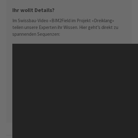
Ihr wollt Details?
Im Swissbau-Video «BIM2Field im Projekt «Dreiklang»
teilen unsere Experten ihr Wissen. Hier geht’s direkt zu
spannenden Sequenzen:
[11.15 – 12:32]: Planung ist nicht Baustelle: Wie man von
Plandaten zu Baustellendaten kommt
[24.41 – 26.20]: Totalstation im Einsatz: Wie
Subunternehmer vor Ort die Totalstation ausrichten
[26.53 – 29.25]: Präzisionsarbeit: Wie wir die Punkte für die
Trockenbauwände abstecken?
[53.12 – 54.12]: Erkenntnis: Wie kann man die BIM-
Durchgängigkeit bis zur Baustelle weiter nutzen?