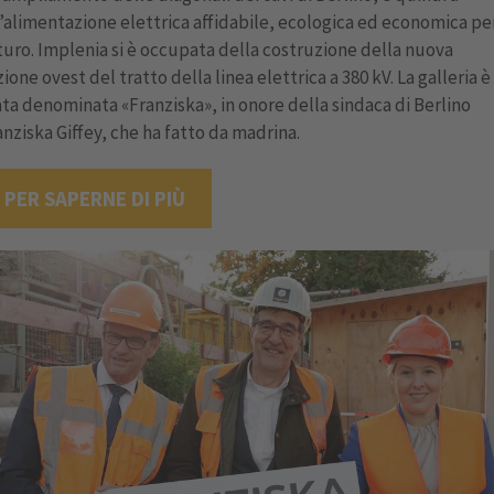
’alimentazione elettrica affidabile, ecologica ed economica per
turo. Implenia si è occupata della costruzione della nuova
ione ovest del tratto della linea elettrica a 380 kV. La galleria è
ata denominata «Franziska», in onore della sindaca di Berlino
anziska Giffey, che ha fatto da madrina.
PER SAPERNE DI PIÙ