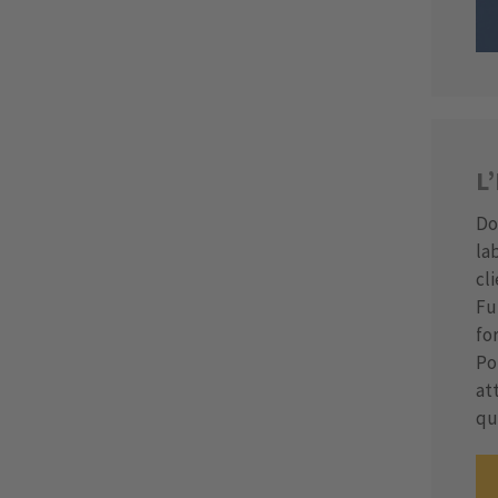
L
Do
la
cl
Fu
fo
Po
at
qu