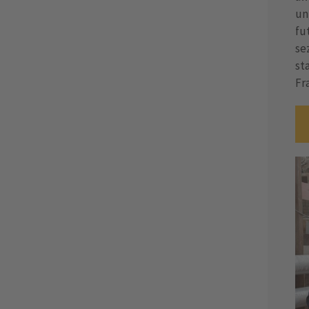
un
fu
sez
st
Fr