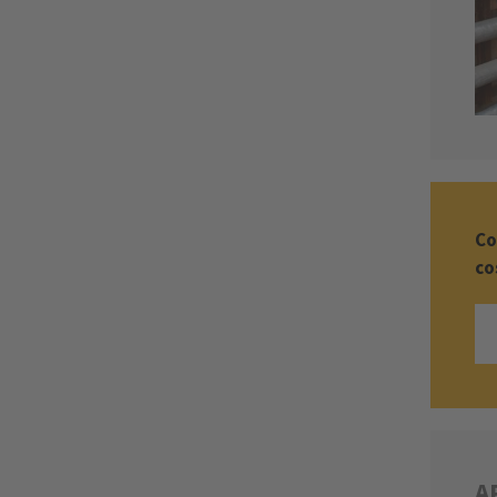
Co
co
A