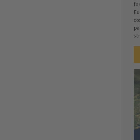
fo
Eu
co
pa
st