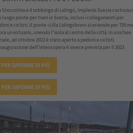
a Stoccolma e il sobborgo di Lidingö, Implenia Svezia costruisce
ù lungo ponte per tram in Svezia, inclusi i collegamenti per
doni e ciclisti. Il ponte «Lilla Lidingöbron» si estende per 750 me
pra un estuario, unendo l’isola al centro della città. In una fase
iziale, ad ottobre 2022 è stato aperto a pedoni e ciclisti.
inaugurazione dell’intera opera è invece prevista per il 2023.
PER SAPERNE DI PIÙ
PER SAPERNE DI PIÙ