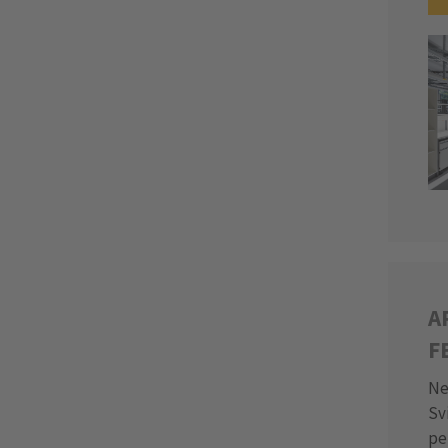
A
F
Ne
Sv
pe