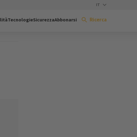
IT
Ricerca
lità
Tecnologie
Sicurezza
Abbonarsi