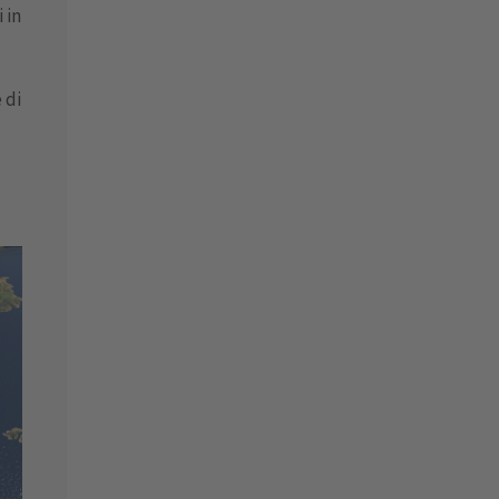
 in
 di