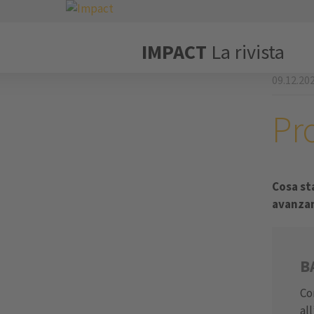
IMPACT
La rivista
09.12.20
Pro
Cosa st
avanzam
B
Con
al