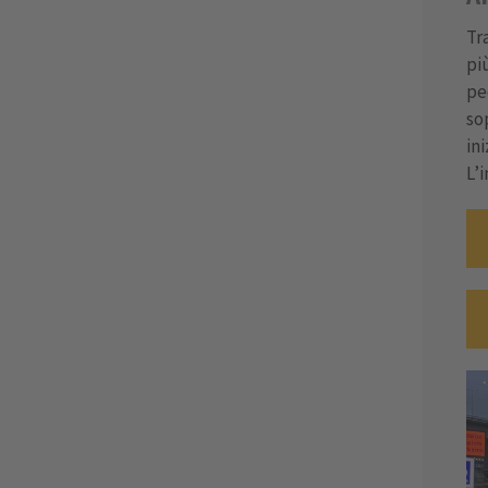
Tr
pi
pe
so
in
L’