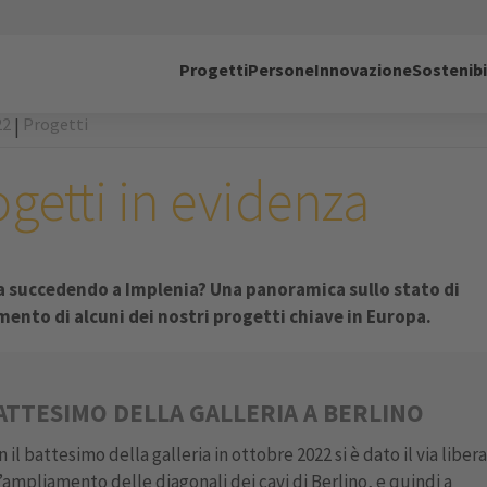
Progetti
Persone
Innovazione
Sostenibi
22
Progetti
|
getti in evidenza
a succedendo a Implenia? Una panoramica sullo stato di
ento di alcuni dei nostri progetti chiave in Europa.
ATTESIMO DELLA GALLERIA A BERLINO
 il battesimo della galleria in ottobre 2022 si è dato il via libera
l’ampliamento delle diagonali dei cavi di Berlino, e quindi a