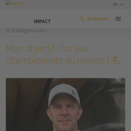
FR
Recherche
IMPACT
31.10.2024
Personnes
|
Mon objectif : l'or aux
championnats du monde ! 💪