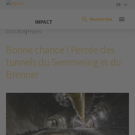
FR
Recherche
IMPACT
02.10.2024
Projets
|
Bonne chance ! Percée des
tunnels du Semmering et du
Brenner