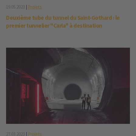
19.05.2023
|
Projets
Deuxième tube du tunnel du Saint-Gothard : le
premier tunnelier "Carla" à destination
27.03.2023
|
Projets