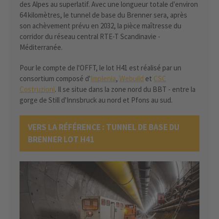
des Alpes au superlatif. Avec une longueur totale d'environ
64 kilomètres, le tunnel de base du Brenner sera, après
son achèvement prévu en 2032, la pièce maîtresse du
corridor du réseau central RTE-T Scandinavie -
Méditerranée.
Pour le compte de l'OFFT, le lot H41 est réalisé par un
consortium composé d'
Implenia
,
Webuild
et
CSC
Costruzioni
. Il se situe dans la zone nord du BBT - entre la
gorge de Still d'Innsbruck au nord et Pfons au sud.
VERS LA RÉFÉRENCE : TUNNEL DE BASE DU
BRENNER LOT H41