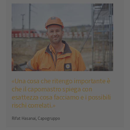
«Una cosa che ritengo importante è
che il capomastro spiega con
esattezza cosa facciamo e i possibili
rischi correlati.»
Rifat Hasanai, Capogruppo