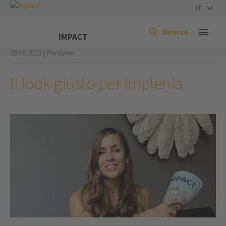
IT
Ricerca
IMPACT
29.08.2022
Persone
|
Il look giusto per Implenia