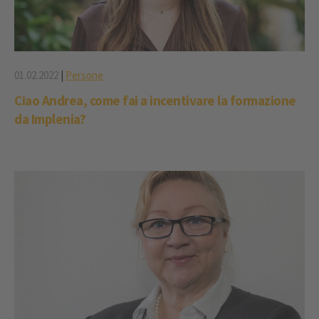
01.02.2022
|
Persone
Ciao Andrea, come fai a incentivare la formazione
da Implenia?