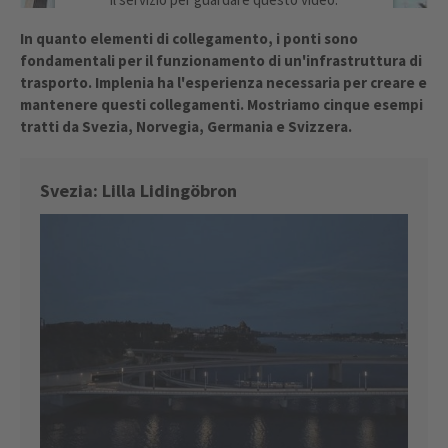
ULTERIORI INFORMAZIONI
In quanto elementi di collegamento, i ponti sono
fondamentali per il funzionamento di un'infrastruttura di
trasporto. Implenia ha l'esperienza necessaria per creare e
ACCETTA
mantenere questi collegamenti. Mostriamo cinque esempi
powered by
Usercentrics Consent
tratti da Svezia, Norvegia, Germania e Svizzera.
Management Platform
Svezia: Lilla Lidingöbron