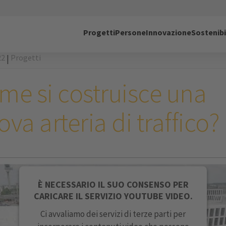
Progetti
Persone
Innovazione
Sostenibi
22
Progetti
|
me si costruisce una
va arteria di traffico?
È NECESSARIO IL SUO CONSENSO PER
CARICARE IL SERVIZIO YOUTUBE VIDEO.
Ci avvaliamo dei servizi di terze parti per