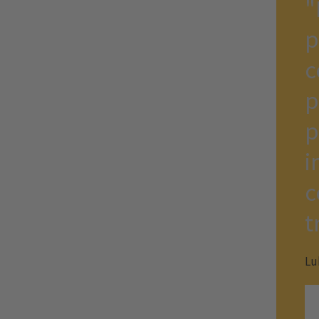
"
p
c
p
p
i
c
t
Lu