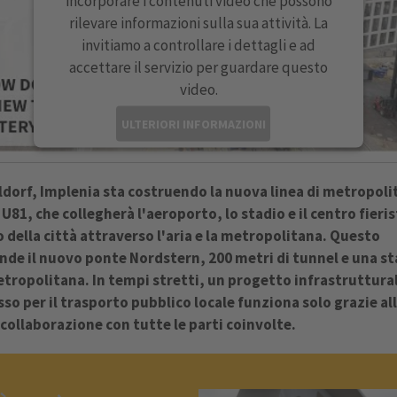
incorporare i contenuti video che possono
rilevare informazioni sulla sua attività. La
invitiamo a controllare i dettagli e ad
accettare il servizio per guardare questo
video.
ULTERIORI INFORMAZIONI
ACCETTA
ldorf, Implenia sta costruendo la nuova linea di metropoli
powered by
Usercentrics Consent Management
U81, che collegherà l'aeroporto, lo stadio e il centro fieri
Platform
o della città attraverso l'aria e la metropolitana. Questo
de il nuovo ponte Nordstern, 200 metri di tunnel e una s
etropolitana. In tempi stretti, un progetto infrastruttural
so per il trasporto pubblico locale funziona solo grazie al
 collaborazione con tutte le parti coinvolte.