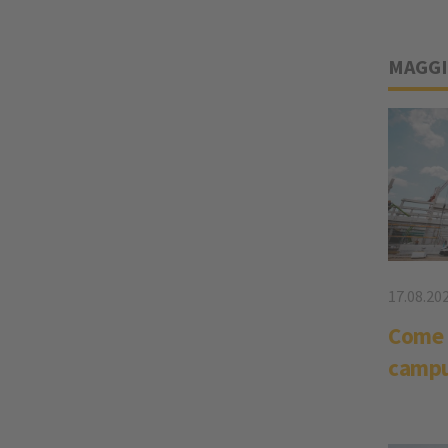
MAGGI
17.08.20
Come s
campu