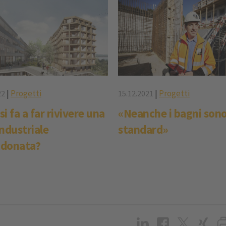
|
Progetti
|
Progetti
22
15.12.2021
i fa a far rivivere una
«Neanche i bagni son
ndustriale
standard»
donata?