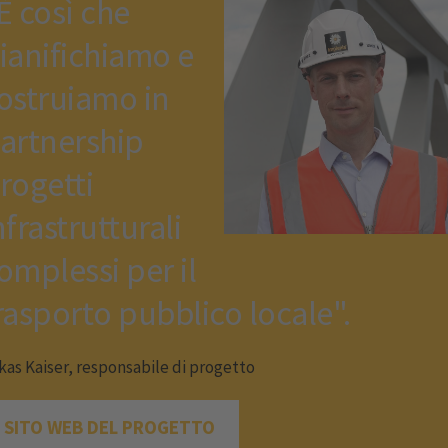
È così che
ianifichiamo e
ostruiamo in
artnership
rogetti
nfrastrutturali
omplessi per il
rasporto pubblico locale".
kas Kaiser, responsabile di progetto
SITO WEB DEL PROGETTO