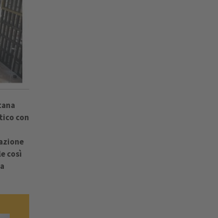
tana
stico con
tazione
e così
la