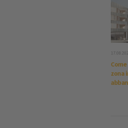
17.08.20
Come s
zona i
abban