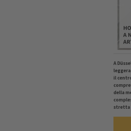
A Düsse
leggera 
il centr
compren
della m
comples
stretta