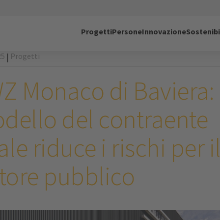
Progetti
Persone
Innovazione
Sostenibi
25
Progetti
|
Z Monaco di Baviera: I
dello del contraente
ale riduce i rischi per i
ttore pubblico