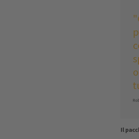
"
p
c
s
o
t
Rob
Il pac