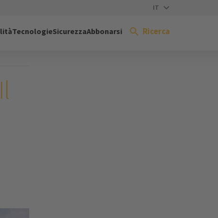
IT
Ricerca
lità
Tecnologie
Sicurezza
Abbonarsi
l
l