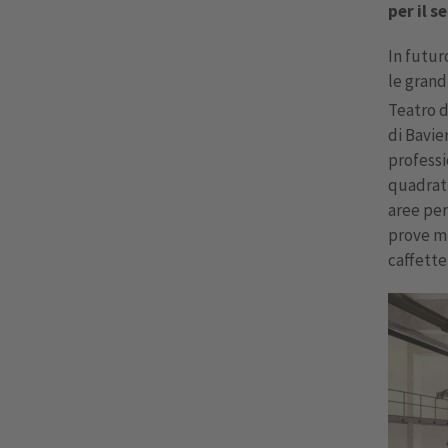
per il s
In futur
le grand
Teatro d
di Bavie
professi
quadrati
aree per
prove mus
caffetter