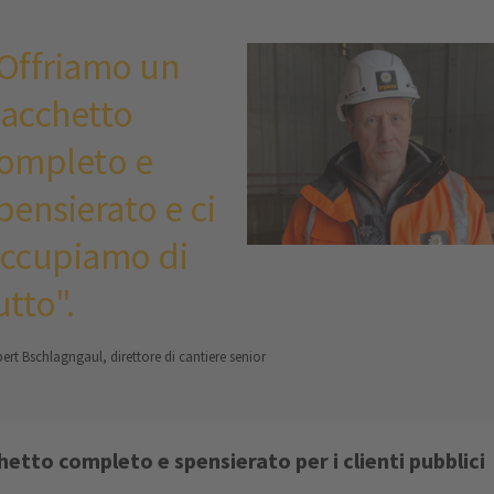
terze parti per
incorporare i
Offriamo un
contenuti
video che
acchetto
possono
ompleto e
rilevare
informazioni
pensierato e ci
sulla sua
attività. La
ccupiamo di
invitiamo a
utto".
controllare i
dettagli e ad
accettare il
ert Bschlagngaul, direttore di cantiere senior
servizio per
guardare
questo video.
chetto completo e spensierato per i clienti pubblici
ULTERIORI