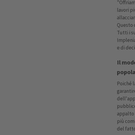
"Offriam
lavori p
allaccia
Questo c
Tutti i 
Implenia
e di dec
Il mod
popol
Poiché l
garantir
dell'app
pubblico
appalto 
più com
del fatt