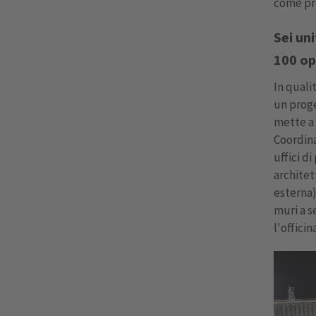
come pro
Sei uni
100 op
In quali
un proge
mette a 
Coordina
uffici d
architet
esterna)
muri a s
l'officin