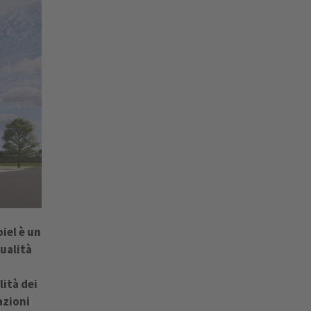
iel è un
qualità
lità dei
azioni