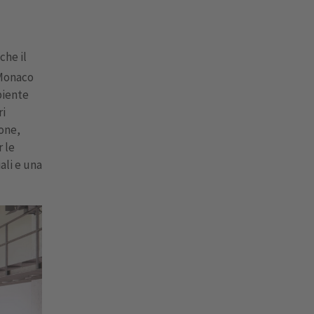
che il
Monaco
biente
ri
ione,
r le
iali e una