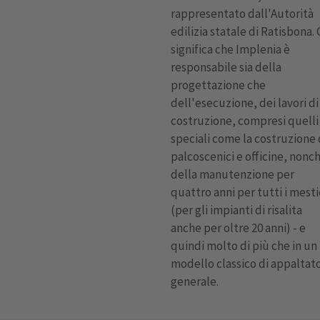
rappresentato dall'Autorità
edilizia statale di Ratisbona. 
significa che Implenia è
responsabile sia della
progettazione che
dell'esecuzione, dei lavori di
costruzione, compresi quelli
speciali come la costruzione 
palcoscenici e officine, nonc
della manutenzione per
quattro anni per tutti i mesti
È NECESSARIO IL
(per gli impianti di risalita
SUO CONSENSO
anche per oltre 20 anni) - e
PER CARICARE IL
quindi molto di più che in un
SERVIZIO
modello classico di appaltat
YOUTUBE VIDEO.
generale.
Ci avvaliamo
dei servizi di