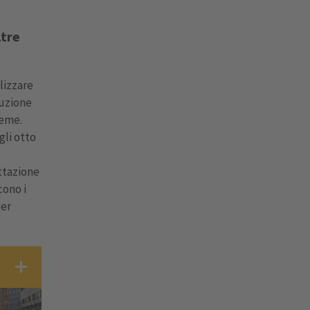
ltre
lizzare
ruzione
ieme.
gli otto
ettazione
cono i
per