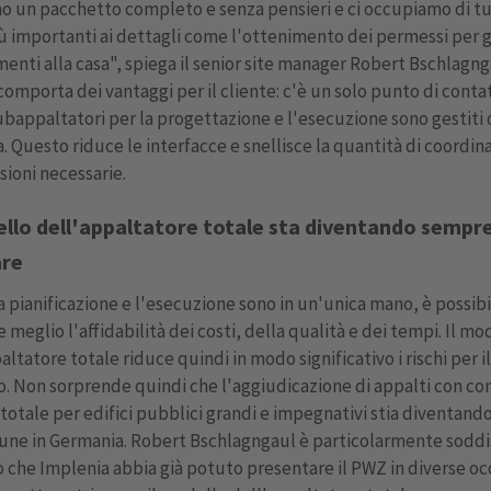
o un pacchetto completo e senza pensieri e ci occupiamo di tu
INFORMAZIONI
iù importanti ai dettagli come l'ottenimento dei permessi per g
ACCETTA
menti alla casa", spiega il senior site manager Robert Bschlagng
omporta dei vantaggi per il cliente: c'è un solo punto di conta
powered by
subappaltatori per la progettazione e l'esecuzione sono gestiti 
Usercentrics Consent
. Questo riduce le interfacce e snellisce la quantità di coordi
Management Platform
isioni necessarie.
ello dell'appaltatore totale sta diventando sempre
are
a pianificazione e l'esecuzione sono in un'unica mano, è possibi
e meglio l'affidabilità dei costi, della qualità e dei tempi. Il mo
altatore totale riduce quindi in modo significativo i rischi per i
. Non sorprende quindi che l'aggiudicazione di appalti con con
totale per edifici pubblici grandi e impegnativi stia diventan
une in Germania. Robert Bschlagngaul è particolarmente soddi
o che Implenia abbia già potuto presentare il PWZ in diverse oc