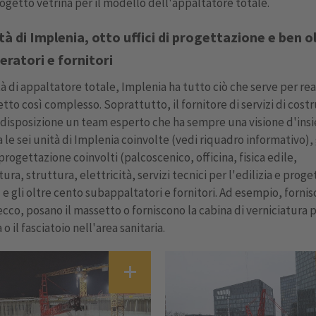
getto vetrina per il modello dell'appaltatore totale.
tà di Implenia, otto uffici di progettazione e ben o
eratori e fornitori
tà di appaltatore totale, Implenia ha tutto ciò che serve per rea
tto così complesso. Soprattutto, il fornitore di servizi di cost
disposizione un team esperto che ha sempre una visione d'ins
 le sei unità di Implenia coinvolte (vedi riquadro informativo), 
i progettazione coinvolti (palcoscenico, officina, fisica edile,
tura, struttura, elettricità, servizi tecnici per l'edilizia e prog
 e gli oltre cento subappaltatori e fornitori. Ad esempio, fornis
ecco, posano il massetto o forniscono la cabina di verniciatura 
a o il fasciatoio nell'area sanitaria.