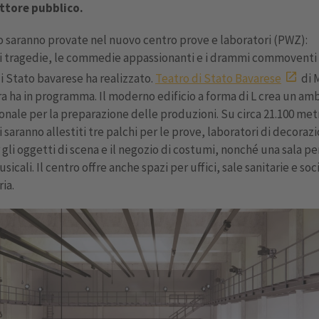
ettore pubblico.
o saranno provate nel nuovo centro prove e laboratori (PWZ):
i tragedie, le commedie appassionanti e i drammi commoventi 
i Stato bavarese ha realizzato.
Teatro di Stato Bavarese
di 
ra ha in programma. Il moderno edificio a forma di L crea un am
onale per la preparazione delle produzioni. Su circa 21.100 met
 saranno allestiti tre palchi per le prove, laboratori di decoraz
 gli oggetti di scena e il negozio di costumi, nonché una sala pe
icali. Il centro offre anche spazi per uffici, sale sanitarie e soc
ia.