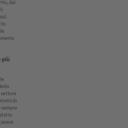
tto, dai
li
aul.
tto.
da
namento
 più
le
dello
l settore
tratti di
do sempre
sfatto
casioni