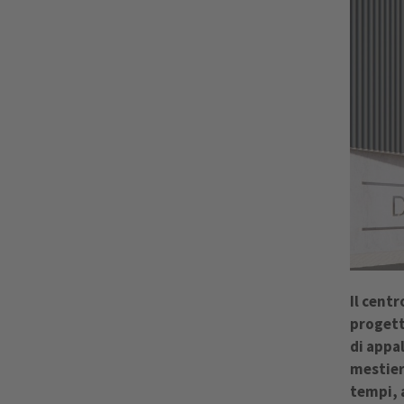
Il cent
progett
di appa
mestieri
tempi, 