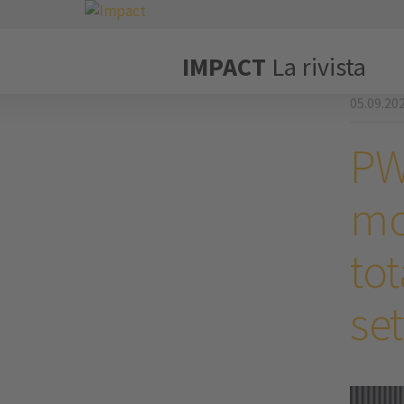
IMPACT
La rivista
05.09.20
PW
mo
tot
se