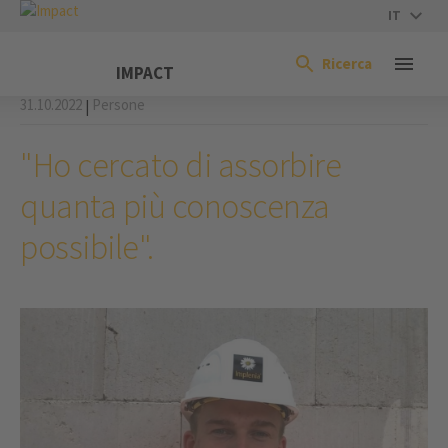
IT
Ricerca
IMPACT
31.10.2022
Persone
|
"Ho cercato di assorbire
quanta più conoscenza
possibile".