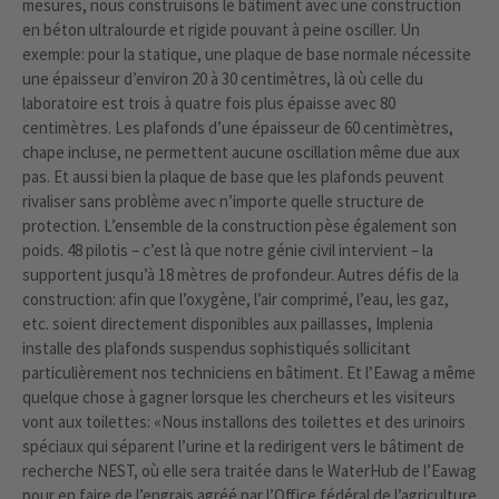
mesures, nous construisons le bâtiment avec une construction
en béton ultralourde et rigide pouvant à peine osciller. Un
exemple: pour la statique, une plaque de base normale nécessite
une épaisseur d’environ 20 à 30 centimètres, là où celle du
laboratoire est trois à quatre fois plus épaisse avec 80
centimètres. Les plafonds d’une épaisseur de 60 centimètres,
chape incluse, ne permettent aucune oscillation même due aux
pas. Et aussi bien la plaque de base que les plafonds peuvent
rivaliser sans problème avec n’importe quelle structure de
protection. L’ensemble de la construction pèse également son
poids. 48 pilotis – c’est là que notre génie civil intervient – la
supportent jusqu’à 18 mètres de profondeur. Autres défis de la
construction: afin que l’oxygène, l’air comprimé, l’eau, les gaz,
etc. soient directement disponibles aux paillasses, Implenia
installe des plafonds suspendus sophistiqués sollicitant
particulièrement nos techniciens en bâtiment. Et l’Eawag a même
quelque chose à gagner lorsque les chercheurs et les visiteurs
vont aux toilettes: «Nous installons des toilettes et des urinoirs
spéciaux qui séparent l’urine et la redirigent vers le bâtiment de
recherche NEST, où elle sera traitée dans le WaterHub de l’Eawag
pour en faire de l’engrais agréé par l’Office fédéral de l’agriculture