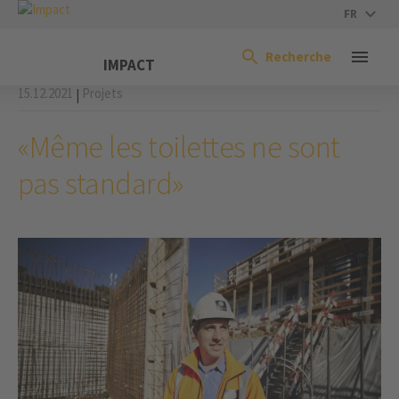
FR
Recherche
IMPACT
15.12.2021
Projets
|
«Même les toilettes ne sont
pas standard»