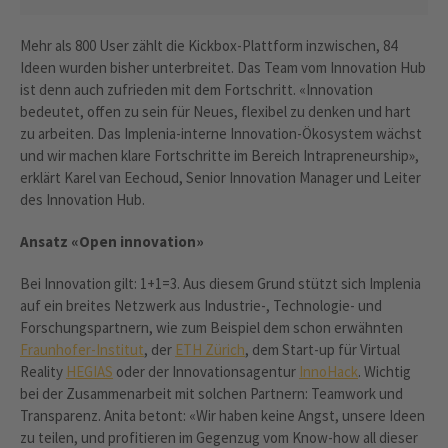
Mehr als 800 User zählt die Kickbox-Plattform inzwischen, 84
Ideen wurden bisher unterbreitet. Das Team vom Innovation Hub
ist denn auch zufrieden mit dem Fortschritt. «Innovation
bedeutet, offen zu sein für Neues, flexibel zu denken und hart
zu arbeiten. Das Implenia-interne Innovation-Ökosystem wächst
und wir machen klare Fortschritte im Bereich Intrapreneurship»,
erklärt Karel van Eechoud, Senior Innovation Manager und Leiter
des Innovation Hub.
Ansatz «Open innovation»
Bei Innovation gilt: 1+1=3. Aus diesem Grund stützt sich Implenia
auf ein breites Netzwerk aus Industrie-, Technologie- und
Forschungspartnern, wie zum Beispiel dem schon erwähnten
Fraunhofer-Institut
, der
ETH Zürich
, dem Start-up für Virtual
Reality
HEGIAS
oder der Innovationsagentur
InnoHack
. Wichtig
bei der Zusammenarbeit mit solchen Partnern: Teamwork und
Transparenz. Anita betont: «Wir haben keine Angst, unsere Ideen
zu teilen, und profitieren im Gegenzug vom Know-how all dieser