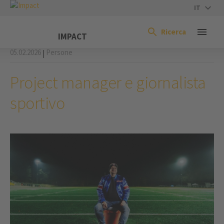
IT
Ricerca
IMPACT
05.02.2026
Persone
|
Project manager e giornalista
sportivo