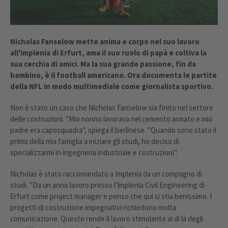
Nicholas Fanselow mette anima e corpo nel suo lavoro
all'Implenia di Erfurt, ama il suo ruolo di papà e coltiva la
sua cerchia di amici. Ma la sua grande passione, fin da
bambino, è il football americano. Ora documenta le partite
della NFL in modo multimediale come giornalista sportivo.
Non è stato un caso che Nicholas Fanselow sia finito nel settore
delle costruzioni. "Mio nonno lavorava nel cemento armato e mio
padre era caposquadra", spiega il berlinese. "Quando sono stato il
primo della mia famiglia a iniziare gli studi, ho deciso di
specializzarmi in ingegneria industriale e costruzioni".
Nicholas è stato raccomandato a Implenia da un compagno di
studi. "Da un anno lavoro presso l'Implenia Civil Engineering di
Erfurt come project manager e penso che qui si stia benissimo. I
progetti di costruzione impegnativi richiedono molta
comunicazione. Questo rende il lavoro stimolante al di là degli