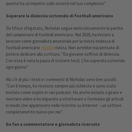
questo ha un impatto sulla società nel suo complesso".
Superare la dislessia scrivendo di football americano
Da tifoso sfegatato, Nicholas segue meticolosamente le partite
del campionato di football americano. Nel 2020, ha iniziato a
lavorare come giornalista amatoriale per la rivista tedesca di
football americano
Huddle
rivista. Non avrebbe mai pensato di
potersi dedicare alla scrittura. "Da giovane soffrivo di dislessia.
Con essa è nata la paura di scrivere testi. L'ho superata scrivendo
ogni giorno".
Ma c'è di più: i testi e i commenti di Nicholas sono ben accolti.
"Con il tempo, ho ricevuto sempre più richieste e sono stato
invitato come ospite in vari podcast. Ho anche iniziato a girare e
montare video e ho imparato a strutturare e formulare gli articoli
in modo che apparissero nelle ricerche su Internet – un settore
completamente nuovo per me".
Da fan a commentatore e giornalista ricercato