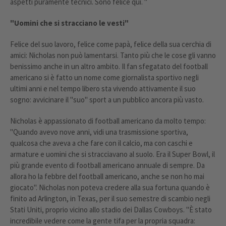
aspetti puramente tecnici. Sono felice qui. "
"Uomini che si stracciano le vesti"
Felice del suo lavoro, felice come papà, felice della sua cerchia di
amici: Nicholas non può lamentarsi. Tanto più che le cose gli vanno
benissimo anche in un altro ambito. Il fan sfegatato del football
americano si è fatto un nome come giornalista sportivo negli
ultimi anni e nel tempo libero sta vivendo attivamente il suo
sogno: avvicinare il "suo" sport a un pubblico ancora più vasto.
Nicholas è appassionato di football americano da molto tempo:
"Quando avevo nove anni, vidi una trasmissione sportiva,
qualcosa che aveva a che fare con il calcio, ma con caschi e
armature e uomini che si stracciavano al suolo. Era il Super Bowl, il
più grande evento di football americano annuale di sempre. Da
allora ho la febbre del football americano, anche se non ho mai
giocato". Nicholas non poteva credere alla sua fortuna quando è
finito ad Arlington, in Texas, per il suo semestre di scambio negli
Stati Uniti, proprio vicino allo stadio dei Dallas Cowboys. "È stato
incredibile vedere come la gente tifa per la propria squadra: