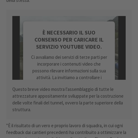
della stessa.
È NECESSARIO IL SUO
CONSENSO PER CARICARE IL
SERVIZIO YOUTUBE VIDEO.
Ci avvaliamo dei servizi di terze parti per
incorporare i contenuti video che
possono rilevare informazioni sulla sua
attività. La invitiamo a controllare i
dettagli e ad accettare il servizio per
Questo breve video mostra l'assemblaggio di tutte le
guardare questo video.
attrezzature appositamente sviluppate per la costruzione
delle volte finali del tunnel, ovvero la parte superiore della
ULTERIORI INFORMAZIONI
struttura.
ACCETTA
"È il risultato di un vero e proprio lavoro di squadra, in cui ogni
feedback dai cantieri precedenti ha contribuito a ottimizzare la
powered by
Usercentrics Consent