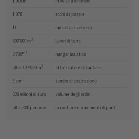
1'018 m
in volte a ombrello
1'078
archi da posare
11
motori di sicurezza
3
600'000 m
lavori di terra
m2
2'700
hangar acustico
2
oltre 127'000 m
attrezzature di cantiere
5 anni
tempo di costruzione
228 milioni di euro
volume degli ordini
oltre 300 persone
in cantiere nei momenti di punta