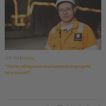
22.05.2023
|
Persone
"Vorrei svilupparmi ulteriormente in progetti
interessanti".