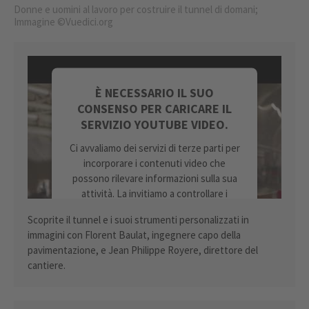
Donne e uomini al lavoro per costruire il tunnel di domani;
Immagine ©Vuedici.org
È NECESSARIO IL SUO
CONSENSO PER CARICARE IL
SERVIZIO YOUTUBE VIDEO.
Ci avvaliamo dei servizi di terze parti per
incorporare i contenuti video che
possono rilevare informazioni sulla sua
attività. La invitiamo a controllare i
dettagli e ad accettare il servizio per
Scoprite il tunnel e i suoi strumenti personalizzati in
guardare questo video.
immagini con Florent Baulat, ingegnere capo della
pavimentazione, e Jean Philippe Royere, direttore del
ULTERIORI INFORMAZIONI
cantiere.
ACCETTA