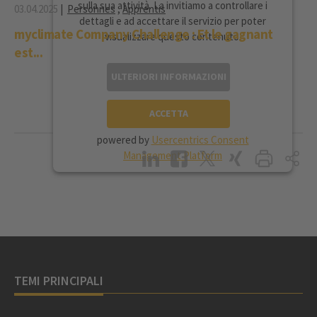
sulla sua attività. La invitiamo a controllare i
03.04.2025
|
Personnes
,
Apprentis
dettagli e ad accettare il servizio per poter
myclimate Company Challenge : Et le gagnant
visualizzare questo contenuto.
est...
ULTERIORI INFORMAZIONI
ACCETTA
powered by
Usercentrics Consent
Management Platform
TEMI PRINCIPALI