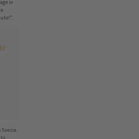
tage in
te
uto!".
su
e
a Svezia.
sta