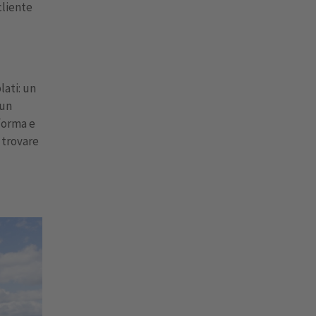
cliente
lati: un
 un
forma e
 trovare