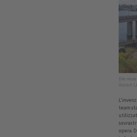
Die neue
Vorort L
L'invenzi
team sta
utilizza
sovrastr
opera. D