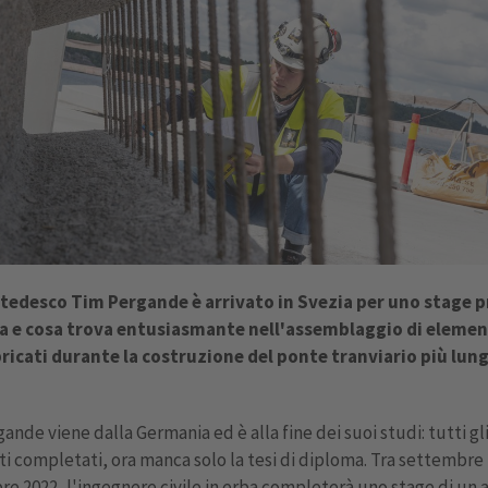
 tedesco Tim Pergande è arrivato in Svezia per uno stage 
a e cosa trova entusiasmante nell'assemblaggio di elemen
ricati durante la costruzione del ponte tranviario più lung
ande viene dalla Germania ed è alla fine dei suoi studi: tutti gl
ti completati, ora manca solo la tesi di diploma. Tra settembre
e 2022, l'ingegnere civile in erba completerà uno stage di un 