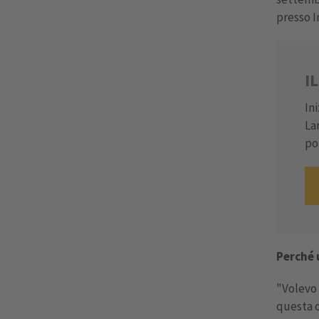
presso I
I
In
La
po
Perché 
"Volevo 
questa o