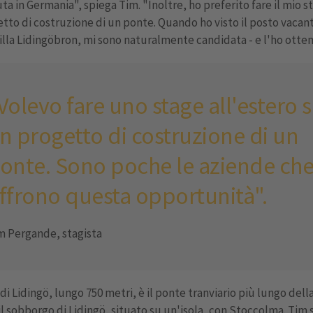
ta in Germania", spiega Tim. "Inoltre, ho preferito fare il mio s
tto di costruzione di un ponte. Quando ho visto il posto vacan
illa Lidingöbron, mi sono naturalmente candidata - e l'ho otten
Volevo fare uno stage all'estero 
n progetto di costruzione di un
onte. Sono poche le aziende ch
ffrono questa opportunità".
m Pergande, stagista
 di Lidingö, lungo 750 metri, è il ponte tranviario più lungo dell
il sobborgo di Lidingö, situato su un'isola, con Stoccolma. Tim 