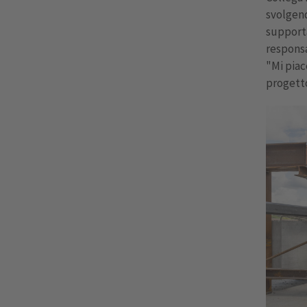
svolgend
supporta
responsa
"Mi piac
progetto