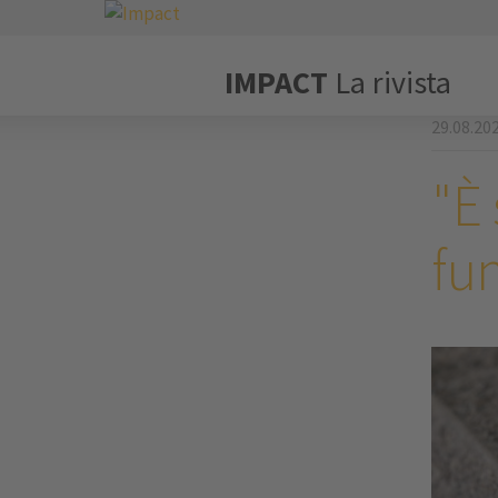
IMPACT
La rivista
29.08.20
"È
fun