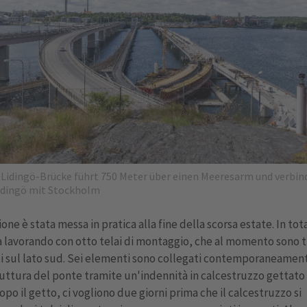
 Lidingö-Brücke führt 750 Meter über einen Meeresarm und verbin
idingö mit Stockholm
one è stata messa in pratica alla fine della scorsa estate. In tota
 lavorando con otto telai di montaggio, che al momento sono t
ti sul lato sud. Sei elementi sono collegati contemporaneament
uttura del ponte tramite un'indennità in calcestruzzo gettato 
opo il getto, ci vogliono due giorni prima che il calcestruzzo si