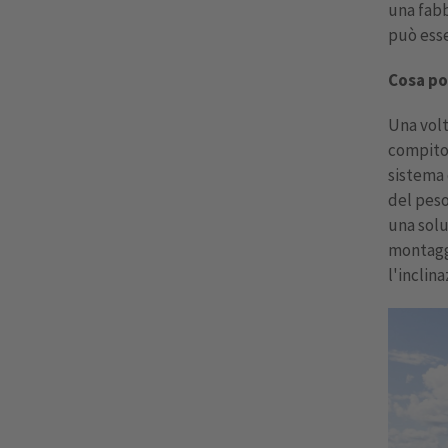
una fabb
può esse
Cosa po
Una volt
compito 
sistema 
del peso
una solu
montaggi
l'inclina