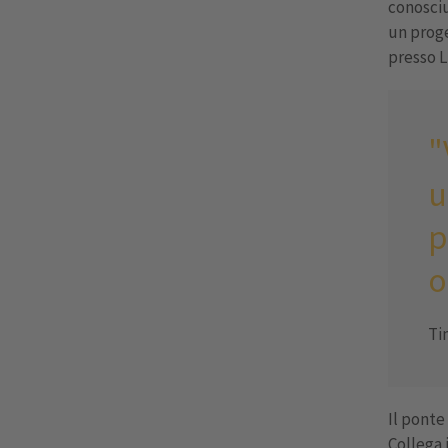
conosciu
un proge
presso L
"
u
p
o
Ti
Il ponte
Collega 