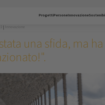
Progetti
Persone
Innovazione
Sostenibi
22
Innovazione
|
 stata una sfida, ma ha
zionato!".