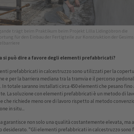
ande trägt beim Praktikum beim Projekt Lilla Lidingöbron die
rtung für den Einbau der Fertigteile zur Konstruktion der Gesim
elbarriere
a si può dire a favore degli elementi prefabbricati?
enti prefabbricati in calcestruzzo sono utilizzati per la copert
ne e per la barriera mediana tra la tramvia e il percorso pedona
e. In totale saranno installati circa 450 elementi che pesano fino 
te. La soluzione con elementi prefabbricati è un metodo di lav
te che richiede meno ore di lavoro rispetto al metodo convenzi
ne in situ...
ma garantisce non solo una qualità costantemente elevata, ma 
o desiderato. "Gli elementi prefabbricati in calcestruzzo sono f