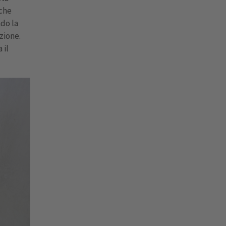
 che
do la
zione.
 il