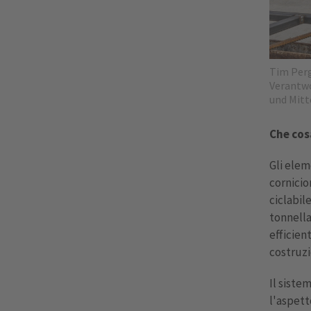
Tim Perg
Verantwo
und Mitt
Che cos
Gli elem
cornicio
ciclabil
tonnella
efficien
costruzio
Il siste
l'aspett