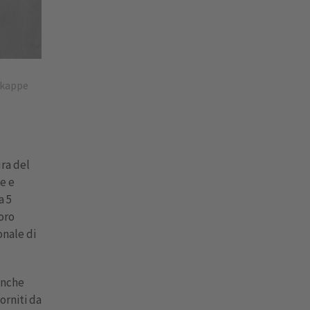
skappe
ura del
le e
a 5
oro
onale di
anche
orniti da