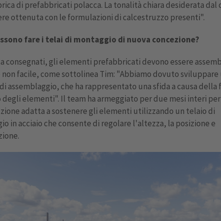
rica di prefabbricati polacca. La tonalità chiara desiderata dal 
re ottenuta con le formulazioni di calcestruzzo presenti".
ssono fare i telai di montaggio di nuova concezione?
a consegnati, gli elementi prefabbricati devono essere assemb
non facile, come sottolinea Tim: "Abbiamo dovuto sviluppare
di assemblaggio, che ha rappresentato una sfida a causa della 
 degli elementi". Il team ha armeggiato per due mesi interi per
zione adatta a sostenere gli elementi utilizzando un telaio di
o in acciaio che consente di regolare l'altezza, la posizione e
zione.