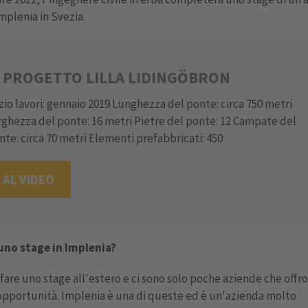
mplenia in Svezia.
L PROGETTO LILLA LIDINGÖBRON
izio lavori: gennaio 2019 Lunghezza del ponte: circa 750 metri
rghezza del ponte: 16 metri Pietre del ponte: 12 Campate del
nte: circa 70 metri Elementi prefabbricati: 450
AL VIDEO
uno stage in Implenia?
fare uno stage all'estero e ci sono solo poche aziende che offr
pportunità. Implenia è una di queste ed è un'azienda molto