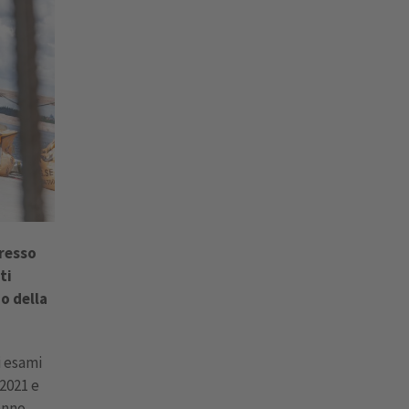
presso
ti
o della
i esami
 2021 e
anno