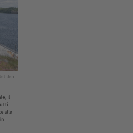
det den
le, il
utti
e alla
in