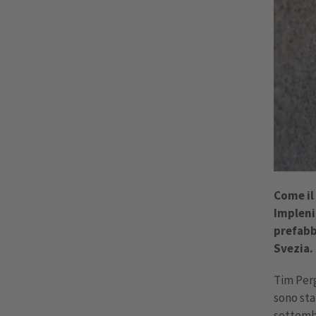
Come il
Impleni
prefabb
Svezia.
Tim Perg
sono sta
settembr