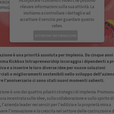
incorporare i contenuti video che possono
rilevare informazioni sulla sua attività. La
invitiamo a controllare i dettagli e ad
accettare il servizio per guardare questo
video.
ULTERIORI INFORMAZIONI
ACCETTA
azione è una priorità assoluta per Implenia. Da cinque anni 
powered by
Usercentrics Consent Management
ma Kickbox Intrapreneurship incoraggia i dipendenti a p
Platform
tiva e a inserire le loro diverse idee per nuove soluzioni
iali o miglioramenti sostenibili nello sviluppo dell'azien
re l'anniversario ci sono stati nuovi momenti salienti.
zione è uno dei quattro pilastri strategici di Implenia. Promu
ura incentrata sulle idee, sulla collaborazione e sullo spirito di
 l'azienda leader nei servizi per l'edilizia e la proprietà mira a
re l'innovazione e la crescita nel settore delle costruzioni e 