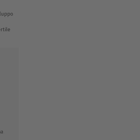
iluppo
rtile
ha