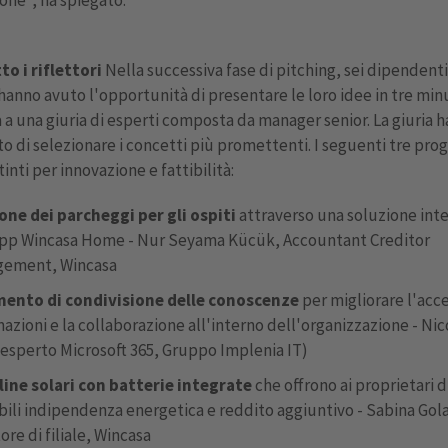
to i riflettori
Nella successiva fase di pitching, sei dipendenti
hanno avuto l'opportunità di presentare le loro idee in tre min
 a una giuria di esperti composta da manager senior. La giuria 
to di selezionare i concetti più promettenti. I seguenti tre proge
tinti per innovazione e fattibilità:
one dei parcheggi per gli ospiti
attraverso una soluzione int
app Wincasa Home - Nur Seyama Kücük, Accountant Creditor
ement, Wincasa
ento di condivisione delle conoscenze
per migliorare l'acce
azioni e la collaborazione all'interno dell'organizzazione - Nic
 esperto Microsoft 365, Gruppo Implenia IT)
line solari con batterie integrate
che offrono ai proprietari d
ili indipendenza energetica e reddito aggiuntivo - Sabina Gol
ore di filiale, Wincasa