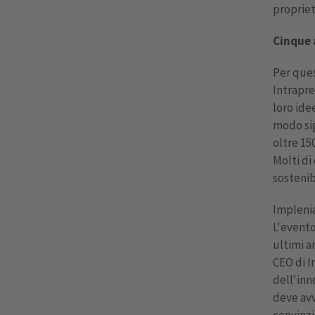
propriet
Cinque 
Per ques
Intrapre
loro ide
modo sig
oltre 15
Molti di
sostenib
Implenia
L'evento
ultimi a
CEO di I
dell'inn
deve avv
convinzi