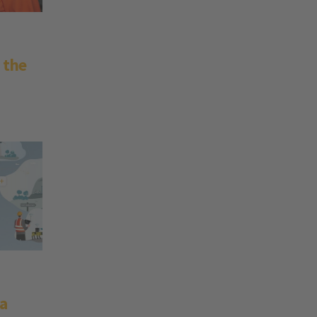
 the
a