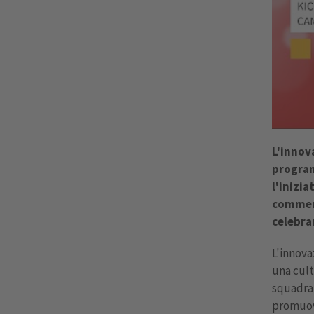
L'innov
program
l'inizia
commerc
celebra
L'innova
una cult
squadra,
promuove