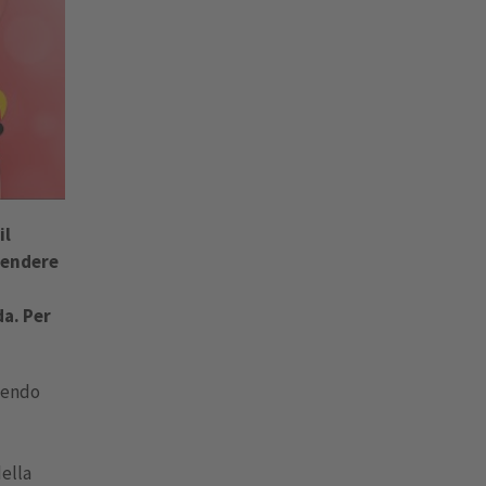
il
rendere
da. Per
ovendo
della