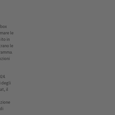
kbox
rmare le
ito in
trano le
gramma.
uzioni
.
24.
i degli
t, il
azione
di