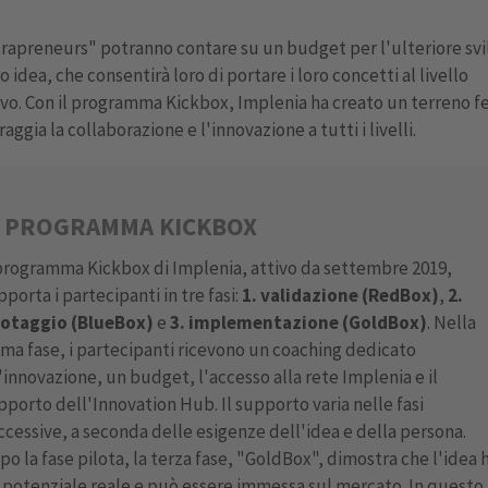
ntrapreneurs" potranno contare su un budget per l'ulteriore sv
o idea, che consentirà loro di portare i loro concetti al livello
vo. Con il programma Kickbox, Implenia ha creato un terreno fe
aggia la collaborazione e l'innovazione a tutti i livelli.
L PROGRAMMA KICKBOX
 programma Kickbox di Implenia, attivo da settembre 2019,
pporta i partecipanti in tre fasi:
1. validazione (RedBox)
,
2.
lotaggio (BlueBox)
e
3. implementazione (GoldBox)
. Nella
ima fase, i partecipanti ricevono un coaching dedicato
l'innovazione, un budget, l'accesso alla rete Implenia e il
pporto dell'Innovation Hub. Il supporto varia nelle fasi
ccessive, a seconda delle esigenze dell'idea e della persona.
po la fase pilota, la terza fase, "GoldBox", dimostra che l'idea 
 potenziale reale e può essere immessa sul mercato. In questo