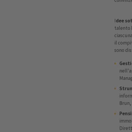
I
dee sot
talento 
ciascuna
il compi
sono dis
Gesti
nell'
Manag
Strum
inform
Brun,
Pensi
immob
Dirett