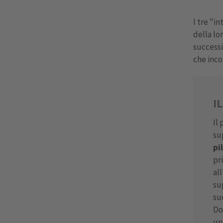
I tre "i
della lor
successi
che incor
I
Il
su
pi
pr
al
su
su
Do
un