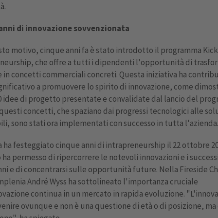
à.
anni di innovazione sovvenzionata
to motivo, cinque anni fa è stato introdotto il programma Kic
neurship, che offre a tutti i dipendenti l'opportunità di trasfo
e in concetti commerciali concreti. Questa iniziativa ha contribu
nificativo a promuovere lo spirito di innovazione, come dimos
0 idee di progetto presentate e convalidate dal lancio del pro
 questi concetti, che spaziano dai progressi tecnologici alle sol
ili, sono stati ora implementati con successo in tutta l'azienda
 ha festeggiato cinque anni di intrapreneurship il 22 ottobre 20
 ha permesso di ripercorrere le notevoli innovazioni e i success
nni e di concentrarsi sulle opportunità future. Nella Fireside Cha
mplenia André Wyss ha sottolineato l'importanza cruciale
ovazione continua in un mercato in rapida evoluzione. "L'innov
enire ovunque e non è una questione di età o di posizione, ma 
one", ha spiegato.