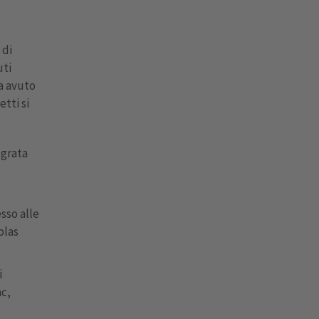
 di
uti
ha avuto
tti si
egrata
sso alle
olas
i
ac,