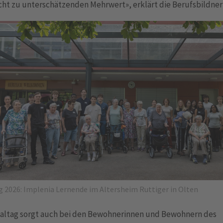
cht zu unterschätzenden Mehrwert», erklärt die Berufsbildner
g 2026: Implenia Lernende im Altersheim Ruttiger in Olten
ialtag sorgt auch bei den Bewohnerinnen und Bewohnern des