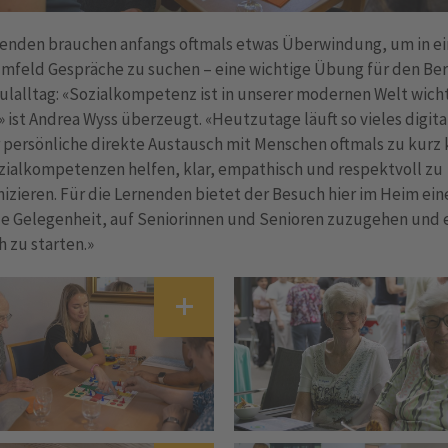
nenden brauchen anfangs oftmals etwas Überwindung, um in e
mfeld Gespräche zu suchen – eine wichtige Übung für den Ber
lalltag: «Sozialkompetenz ist in unserer modernen Welt wich
» ist Andrea Wyss überzeugt. «Heutzutage läuft so vieles digita
r persönliche direkte Austausch mit Menschen oftmals zu kurz
zialkompetenzen helfen, klar, empathisch und respektvoll zu
zieren. Für die Lernenden bietet der Besuch hier im Heim ein
le Gelegenheit, auf Seniorinnen und Senioren zuzugehen und 
 zu starten.»