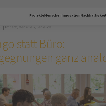
Projekte
Menschen
Innovation
Nachhaltigkei
26
Impact,
Menschen,
Lernende
|
go statt Büro:
gegnungen ganz anal