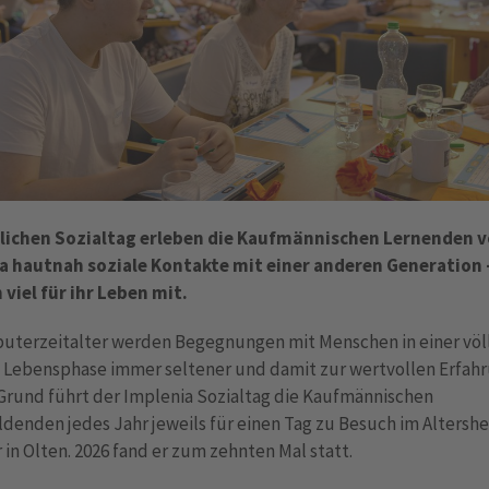
lichen Sozialtag erleben die Kaufmännischen Lernenden 
a hautnah soziale Kontakte mit einer anderen Generation 
viel für ihr Leben mit.
uterzeitalter werden Begegnungen mit Menschen in einer völ
 Lebensphase immer seltener und damit zur wertvollen Erfahr
Grund führt der Implenia Sozialtag die Kaufmännischen
denden jedes Jahr jeweils für einen Tag zu Besuch im Altersh
 in Olten. 2026 fand er zum zehnten Mal statt.