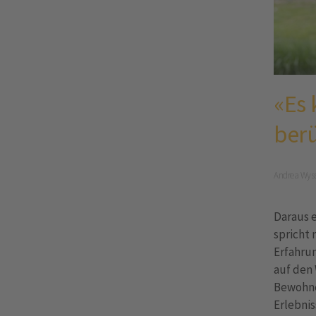
«Es
ber
Andrea Wyss
Daraus 
spricht 
Erfahru
auf den 
Bewohner
Erlebnis