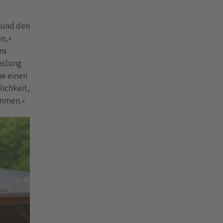
n und den
en,»
ns
hslung
ne einen
lichkeit,
ommen.»