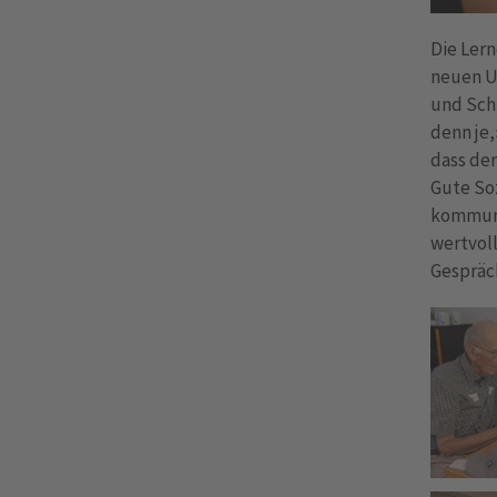
Die Ler
neuen U
und Schu
denn je,
dass de
Gute So
kommuni
wertvol
Gespräch