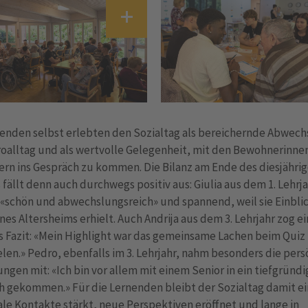
nenden selbst erlebten den Sozialtag als bereichernde Abwec
oalltag und als wertvolle Gelegenheit, mit den Bewohnerinne
rn ins Gespräch zu kommen. Die Bilanz am Ende des diesjähri
 fällt denn auch durchwegs positiv aus: Giulia aus dem 1. Lehrj
«schön und abwechslungsreich» und spannend, weil sie Einblic
ines Altersheims erhielt. Auch Andrija aus dem 3. Lehrjahr zog ei
s Fazit: «Mein Highlight war das gemeinsame Lachen beim Quiz
len.» Pedro, ebenfalls im 3. Lehrjahr, nahm besonders die pers
gen mit: «Ich bin vor allem mit einem Senior in ein tiefgründi
 gekommen.» Für die Lernenden bleibt der Sozialtag damit ei
ale Kontakte stärkt, neue Perspektiven eröffnet und lange in