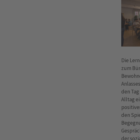
Die Ler
zum Bür
Bewohne
Anlasses
den Tag 
Alltag e
positive
den Spie
Begegnun
Gespräch
der sozi