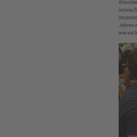
Altershe
inzwisc
mussten 
Jahren w
wie wich