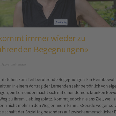
 kommt immer wieder zu
ührenden Begegnungen»
, Apprentice Manager
entstehen zum Teil berührende Begegnungen: Ein Heimbewoh
mitten in einem Vortrag der Lernenden sehr persönlich von eig
ngen; ein Lernender macht sich mit einer demenzkranken Bew
Weg zu ihrem Lieblingsplatz, kommt jedoch nie ans Ziel, weil s
in nicht mehr an den Weg erinnern kann ... «Gerade wegen sol
se schafft der Sozialtag besonders auf zwischenmenschlicher