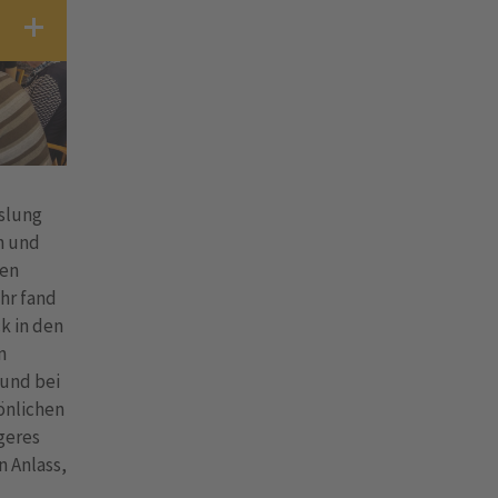
hslung
n und
gen
ahr fand
k in den
n
 und bei
önlichen
geres
n Anlass,