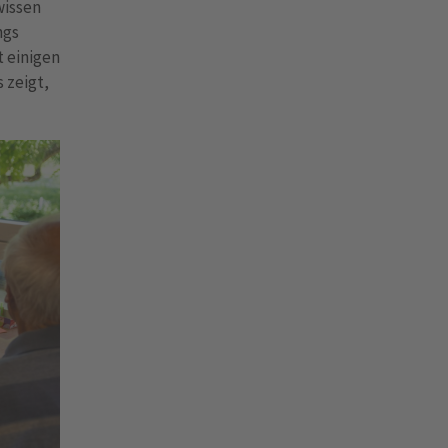
wissen
ngs
t einigen
 zeigt,