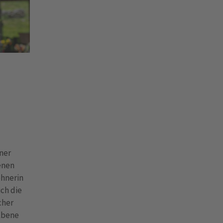
ner
enen
ohnerin
ich die
cher
 Ebene