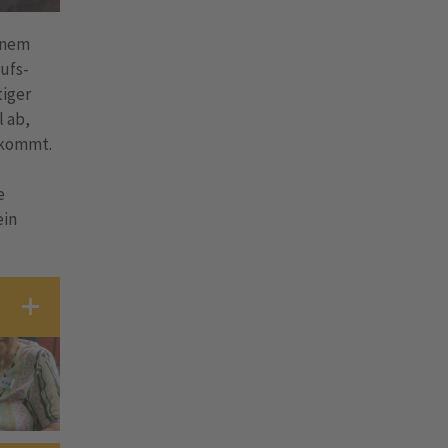
inem
ufs-
tiger
l ab,
 kommt.
e
ein