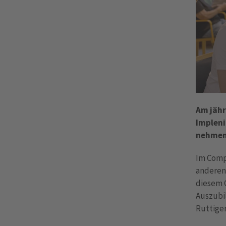
Am jähr
Impleni
nehmen 
Im Comp
anderen
diesem 
Auszubil
Ruttiger