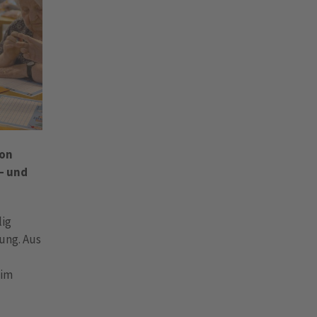
von
– und
lig
ung. Aus
eim