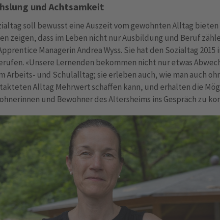
hslung und Achtsamkeit
ialtag soll bewusst eine Auszeit vom gewohnten Alltag biete
n zeigen, dass im Leben nicht nur Ausbildung und Beruf zähl
Apprentice Managerin Andrea Wyss. Sie hat den Sozialtag 2015 i
erufen. «Unsere Lernenden bekommen nicht nur etwas Abwec
m Arbeits- und Schulalltag; sie erleben auch, wie man auch oh
takteten Alltag Mehrwert schaffen kann, und erhalten die Mög
ohnerinnen und Bewohner des Altersheims ins Gespräch zu k