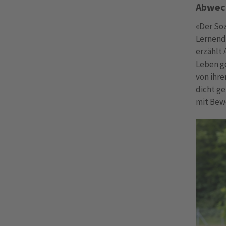
Abwec
«Der Soz
Lernende
erzählt 
Leben g
von ihre
dicht ge
mit Bew