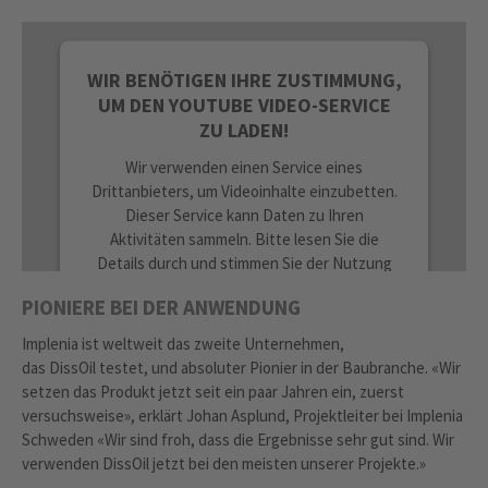
WIR BENÖTIGEN IHRE ZUSTIMMUNG,
UM DEN YOUTUBE VIDEO-SERVICE
ZU LADEN!
Wir verwenden einen Service eines
Drittanbieters, um Videoinhalte einzubetten.
Dieser Service kann Daten zu Ihren
Aktivitäten sammeln. Bitte lesen Sie die
Details durch und stimmen Sie der Nutzung
des Service zu, um dieses Video anzusehen.
PIONIERE BEI DER ANWENDUNG
Implenia ist weltweit das zweite Unternehmen,
MEHR INFORMATIONEN
das DissOil testet, und absoluter Pionier in der Baubranche. «Wir
setzen das Produkt jetzt seit ein paar Jahren ein, zuerst
AKZEPTIEREN
versuchsweise», erklärt Johan Asplund, Projektleiter bei Implenia
Schweden «Wir sind froh, dass die Ergebnisse sehr gut sind. Wir
powered by
Usercentrics Consent
verwenden DissOil jetzt bei den meisten unserer Projekte.»
Management Platform