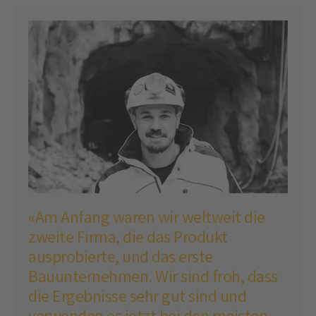
«Am Anfang waren wir weltweit die
zweite Firma, die das Produkt
ausprobierte, und das erste
Bauunternehmen. Wir sind froh, dass
die Ergebnisse sehr gut sind und
verwenden es jetzt bei den meisten