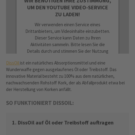
WIR BENÖTIGEN IHRE ZUSTIMMUNG,
UM DEN YOUTUBE VIDEO-SERVICE
ZU LADEN!
Wir verwenden einen Service eines
Drittanbieters, um Videoinhalte einzubetten.
Dieser Service kann Daten zu Ihren
Aktivitäten sammeln. Bitte lesen Sie die
Details durch und stimmen Sie der Nutzung
des Service zu, um dieses Video anzusehen.
DissOil
ist ein natürliches Absorptionsmittel und eine
Wunderwaffe gegen ausgelaufenes Öl oder Treibstoff. Das
MEHR INFORMATIONEN
innovative Material besteht zu 100% aus dem natürlichen,
nachwachsenden Rohstoff Kork, der als Abfallprodukt etwa bei
der Herstellung von Korken anfällt.
AKZEPTIEREN
powered by
Usercentrics Consent
SO FUNKTIONIERT DISSOIL:
Management Platform
1. DissOil auf Öl oder Treibstoff auftragen