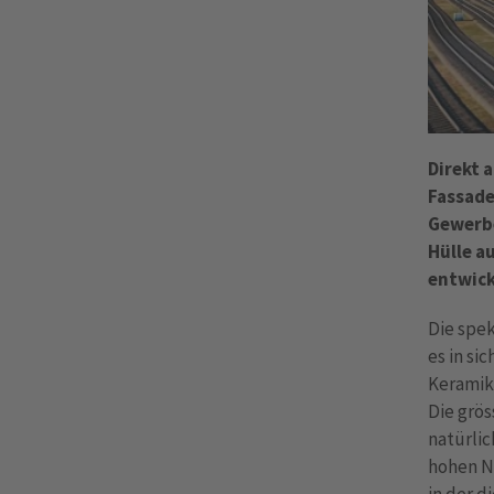
Direkt 
Fassade
Gewerbe
Hülle a
entwick
Die spe
es in si
Keramik
Die grös
natürli
hohen N
in der d