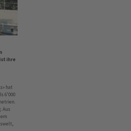
n
st ihre
s» hat
ls 6’000
etrien.
. Aus
 dem
tswelt,