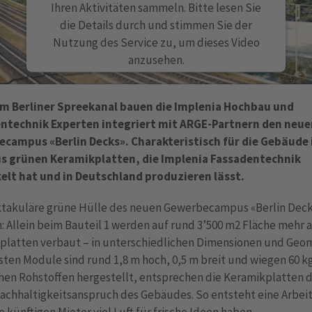
Ihren Aktivitäten sammeln. Bitte lesen Sie
die Details durch und stimmen Sie der
Nutzung des Service zu, um dieses Video
anzusehen.
MEHR INFORMATIONEN
am Berliner Spreekanal bauen die Implenia Hochbau und
ntechnik Experten integriert mit ARGE-Partnern den neue
AKZEPTIEREN
campus «Berlin Decks». Charakteristisch für die Gebäude i
powered by
Usercentrics Consent Management
us grünen Keramikplatten, die Implenia Fassadentechnik
Platform
elt hat und in Deutschland produzieren lässt.
ktakuläre grüne Hülle des neuen Gewerbecampus «Berlin Deck
ch: Allein beim Bauteil 1 werden auf rund 3’500 m2 Fläche mehr a
platten verbaut – in unterschiedlichen Dimensionen und Geom
sten Module sind rund 1,8 m hoch, 0,5 m breit und wiegen 60 kg
chen Rohstoffen hergestellt, entsprechen die Keramikplatten
achhaltigkeitsanspruch des Gebäudes. So entsteht eine Arbei
ie künftigen Mieter viel Luft für frische Ideen haben.