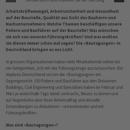
des Service zu, um dieses Video anzusehen.
Arbeitskräftemangel, Arbeitssicherheit und Gesundheit
MEHR INFORMATIONEN
auf der Baustelle, Qualität aus Sicht des Bauherrn und
Nachunternehmers: Welche Themen beschäftigen unsere
Poliere und Bauführer auf der Baustelle? Was wünschen
AKZEPTIEREN
sie sich von unseren Führungskräften? Und was wollten
powered by
Usercentrics Consent
sie diesen immer schon mal sagen? Die «Bautagungen» in
Management Platform
Deutschland bringen es ans Licht.
In grossen Organisationen haben viele Mitarbeitende selten bis
nie Gelegenheit, sich mit der Führungsetage auszutauschen. Bei
Implenia Deutschland setzen die «Bautagungen» ein
Gegengewicht: 150 Poliere und Bauführer aus den Divisionen
Buildings, Civil Engineering und Specialties haben im Februar und
März je anderthalb Tage damit verbracht, Neues zu lernen und
auf Augenhöhe über ihren Arbeitsalltag und aktuelle
Entwicklungen zu diskutieren – untereinander und mit
Führungskräften.
Was sind «Bautagungen»?