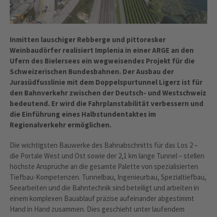
Inmitten lauschiger Rebberge und pittoresker
Weinbaudörfer realisiert Implenia in einer ARGE an den
Ufern des Bielersees ein wegweisendes Projekt für die
Schweizerischen Bundesbahnen. Der Ausbau der
Jurasüdfusslinie mit dem Doppelspurtunnel Ligerz ist für
den Bahnverkehr zwischen der Deutsch- und Westschweiz
bedeutend. Er wird die Fahrplanstabilität verbessern und
die Einführung eines Halbstundentaktes im
Regionalverkehr ermöglichen.
Die wichtigsten Bauwerke des Bahnabschnitts für das Los 2 –
die Portale West und Ost sowie der 2,1 km lange Tunnel – stellen
höchste Ansprüche an die gesamte Palette von spezialisierten
Tiefbau-Kompetenzen. Tunnelbau, Ingenieurbau, Spezialtiefbau,
Seearbeiten und die Bahntechnik sind beteiligt und arbeiten in
einem komplexen Bauablauf präzise aufeinander abgestimmt
Hand in Hand zusammen. Dies geschieht unter laufendem