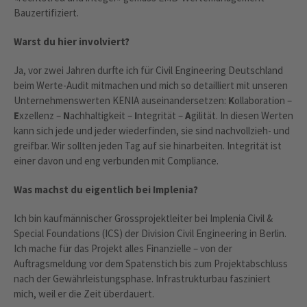
Bauzertifiziert.
Warst du hier involviert?
Ja, vor zwei Jahren durfte ich für Civil Engineering Deutschland
beim Werte-Audit mitmachen und mich so detailliert mit unseren
Unternehmenswerten KENIA auseinandersetzen:
K
ollaboration –
E
xzellenz –
N
achhaltigkeit –
I
ntegrität –
A
gilität. In diesen Werten
kann sich jede und jeder wiederfinden, sie sind nachvollzieh- und
greifbar. Wir sollten jeden Tag auf sie hinarbeiten. Integrität ist
einer davon und eng verbunden mit Compliance.
Was machst du eigentlich bei Implenia?
Ich bin kaufmännischer Grossprojektleiter bei Implenia Civil &
Special Foundations (ICS) der Division Civil Engineering in Berlin.
Ich mache für das Projekt alles Finanzielle – von der
Auftragsmeldung vor dem Spatenstich bis zum Projektabschluss
nach der Gewährleistungsphase. Infrastrukturbau fasziniert
mich, weil er die Zeit überdauert.