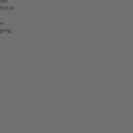
eser
falt in
se
wegung