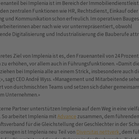
enanteil bei Implenia ist im Bereich der Immobiliendienstlei
 den zentralen Funktionen wie HR, Rechtsdienst, Einkauf oder
ng und Kommunikation schon erfreulich. Im operativen Bauges
arbeiterinnen aber nach wie vor unterrepräsentiert, obwohl
de Digitalisierung und Industrialisierung die Bauberufe attr
retes Ziel von Implenia ist es, den Frauenanteil von 24 Prozent
 zu erhöhen, vor allem auch in Führungsfunktionen. «Damit di
 ziehen bei Implenia alle an einem Strick, insbesondere auch d
», sagt CEO André Wyss. «Management und Mitarbeitende seh
t von durchmischten Teams und setzen sich daher gemeinsam 
t im Unternehmen.»
erne Partner unterstützen Implenia auf dem Weg in eine vielf
 So arbeitet Implenia mit
Advance
zusammen, dem führende
ftsverband für die Gleichstellung der Geschlechter in der Schw
orwegen ist Implenia neu Teil von
Diversitas nettverk
, dem f