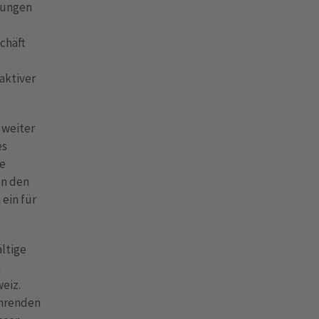
stungen
chäft
aktiver
 weiter
es
ie
en den
ein für
ältige
n
eiz.
ührenden