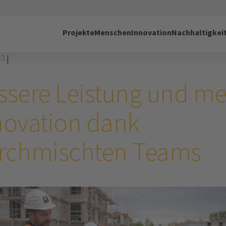
Projekte
Menschen
Innovation
Nachhaltigkei
23
|
ssere Leistung und m
novation dank
rchmischten Teams