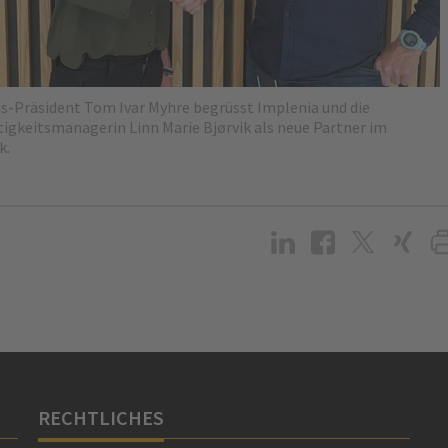
as-Präsident Tom Ivar Myhre begrüsst Implenia und die
igkeitsmanagerin Linn Marie Bjørvik als neue Partner im
 ‍
RECHTLICHES