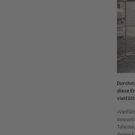
Durchmi
diese E
vielfäl
«Vielfä
innovati
Talente
denen E