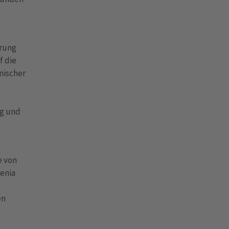
erung
f die
hnischer
ng und
e von
enia
en