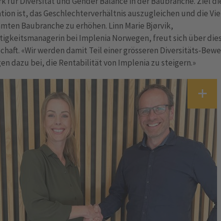
 für Diversität und Gender Balance in der Baubranche. Ziel di
tion ist, das Geschlechterverhältnis auszugleichen und die Viel
mten Baubranche zu erhöhen. Linn Marie Bjørvik,
tigkeitsmanagerin bei Implenia Norwegen, freut sich über die
chaft. «Wir werden damit Teil einer grösseren Diversitäts-Be
en dazu bei, die Rentabilität von Implenia zu steigern.»