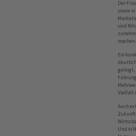
Der Frau
sowie in
Marketi
sind Mit
zunehmen
machen.
Ein konk
deutlich
gelingt,
Führung
Mehrwer
Vielfal
Auch ext
Zukunft.
Wirtscha
Und in N