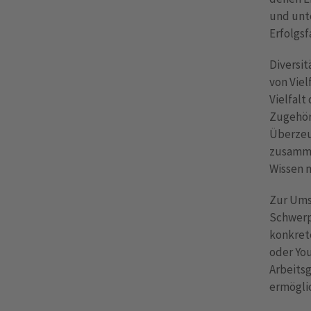
und unte
Erfolgs
Diversit
von Viel
Vielfalt
Zugehöri
Überzeu
zusamme
Wissen m
Zur Umse
Schwerp
konkret
oder You
Arbeits
ermöglic