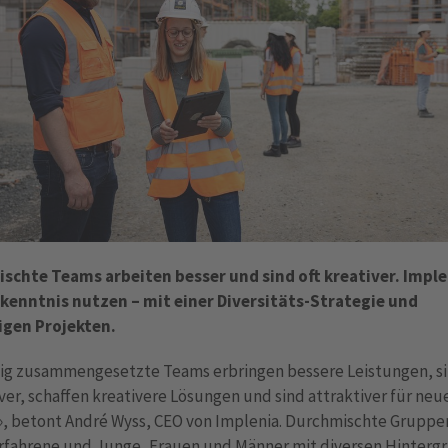
schte Teams arbeiten besser und sind oft kreativer. Implen
rkenntnis nutzen – mit einer Diversitäts-Strategie und
tigen Projekten.
ltig zusammengesetzte Teams erbringen bessere Leistungen, s
ver, schaffen kreativere Lösungen und sind attraktiver für neu
», betont André Wyss, CEO von Implenia. Durchmischte Gruppen
rfahrene und Junge, Frauen und Männer mit diversen Hinterg