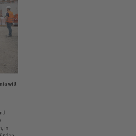
ia will
ind
e
, in
ründen