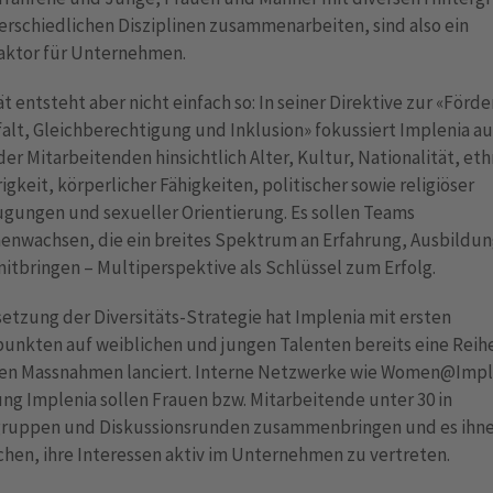
rschiedlichen Disziplinen zusammenarbeiten, sind also ein
faktor für Unternehmen.
ät entsteht aber nicht einfach so: In seiner Direktive zur «Förd
falt, Gleichberechtigung und Inklusion» fokussiert Implenia au
 der Mitarbeitenden hinsichtlich Alter, Kultur, Nationalität, et
gkeit, körperlicher Fähigkeiten, politischer sowie religiöser
gungen und sexueller Orientierung. Es sollen Teams
nwachsen, die ein breites Spektrum an Erfahrung, Ausbildu
itbringen – Multiperspektive als Schlüssel zum Erfolg.
tzung der Diversitäts-Strategie hat Implenia mit ersten
unkten auf weiblichen und jungen Talenten bereits eine Reih
en Massnahmen lanciert. Interne Netzwerke wie Women@Impl
ng Implenia sollen Frauen bzw. Mitarbeitende unter 30 in
gruppen und Diskussionsrunden zusammenbringen und es ihn
hen, ihre Interessen aktiv im Unternehmen zu vertreten.